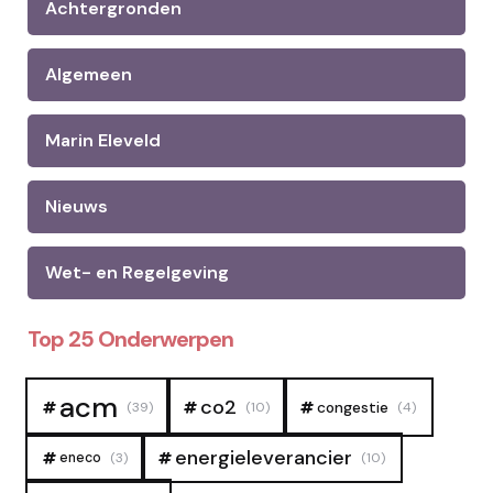
Achtergronden
Algemeen
Marin Eleveld
Nieuws
Wet- en Regelgeving
Top 25 Onderwerpen
acm
co2
congestie
(39)
(10)
(4)
energieleverancier
eneco
(3)
(10)