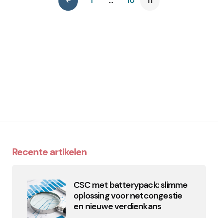
1
…
10
11
Recente artikelen
CSC met batterypack: slimme
oplossing voor netcongestie
en nieuwe verdienkans