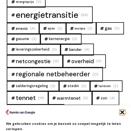
(2)
energieprijs
energietransitie
(69)
gas
enexis
(4)
(2)
(2)
(5)
epex
europa
gasunie
(3)
kernenergie
(3)
liander
leveringszekerheid
(3)
(4)
overheid
netcongestie
(12)
(11)
regionale netbeheerder
(21)
salderingsregeling
(3)
stedin
(3)
(2)
tarieven
tennet
warmtenet
zon
(19)
(6)
(4)
zonne-energie
(9)
We gebruiken cookies om je bezoek zo soepel mogelijk te laten
verlopen.