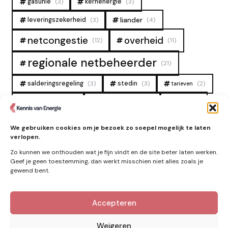
gasunie
(3)
kernenergie
(3)
liander
leveringszekerheid
(3)
(4)
overheid
netcongestie
(12)
(11)
regionale netbeheerder
(21)
salderingsregeling
(3)
stedin
(3)
(2)
tarieven
tennet
warmtenet
zon
(19)
(6)
(4)
zonne-energie
(9)
We gebruiken cookies om je bezoek zo soepel mogelijk te laten
verlopen.
Zo kunnen we onthouden wat je fijn vindt en de site beter laten werken.
Geef je geen toestemming, dan werkt misschien niet alles zoals je
gewend bent.
Accepteren
Kennis van Energie in je mailbox?
Abonner op nieuwe artikelen.
Weigeren