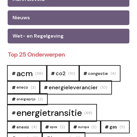
Nieuws
Wet- en Regelgeving
Top 25 Onderwerpen
acm
co2
congestie
(39)
(10)
(4)
energieleverancier
eneco
(3)
(10)
(2)
energieprijs
energietransitie
(69)
gas
enexis
(4)
(2)
(2)
(5)
epex
europa