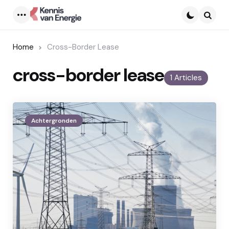
Menu
Searc
Home
Cross-Border Lease
cross-border lease
1 Articles
Achtergronden