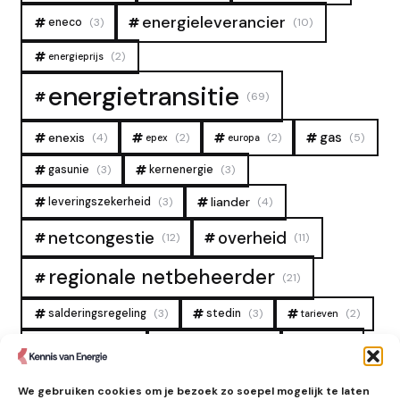
energieleverancier
eneco
(3)
(10)
(2)
energieprijs
energietransitie
(69)
gas
enexis
(4)
(2)
(2)
(5)
epex
europa
gasunie
(3)
kernenergie
(3)
liander
leveringszekerheid
(3)
(4)
overheid
netcongestie
(12)
(11)
regionale netbeheerder
(21)
salderingsregeling
(3)
stedin
(3)
(2)
tarieven
tennet
warmtenet
zon
(19)
(6)
(4)
zonne-energie
(9)
We gebruiken cookies om je bezoek zo soepel mogelijk te laten