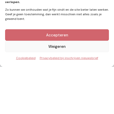
verlopen.
Zo kunnen we onthouden wat je fijn vindt en de site beter laten werken.
Geef je geen toestemming, dan werkt misschien niet alles zoals je
gewend bent.
Accepteren
Kennis van Energie in je mailbox?
Abonner op nieuwe artikelen.
Weigeren
Cookiebeleid
Privacybeleid bij inschrijven nieuwsbrief
Ik ga akkoord met het privacybeleid
Inzicht & Ontwikkeling in de energie van morgen