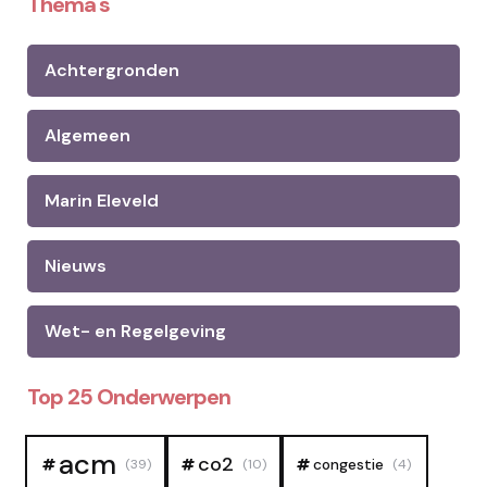
Thema's
Achtergronden
Algemeen
Marin Eleveld
Nieuws
Wet- en Regelgeving
Top 25 Onderwerpen
acm
co2
congestie
(39)
(10)
(4)