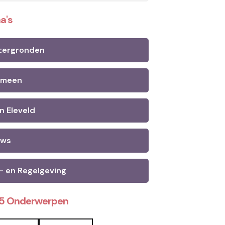
a's
tergronden
emeen
n Eleveld
uws
- en Regelgeving
25 Onderwerpen