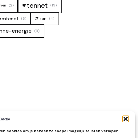
tennet
(2)
(19)
even
rmtenet
zon
(6)
(4)
nne-energie
(9)
en cookies om je bezoek zo soepel mogelijk te laten verlopen.