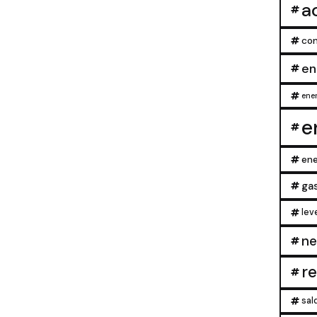
a
con
en
ener
e
ene
ga
lev
ne
r
sal