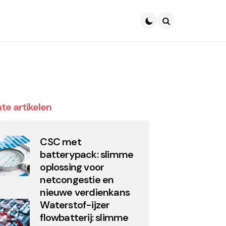
Search
te artikelen
CSC met
batterypack: slimme
oplossing voor
netcongestie en
nieuwe verdienkans
Waterstof-ijzer
flowbatterij: slimme