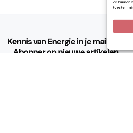
Zo kunnen w
toestemming
Kennis van Energie in je mailbox?
Abonner op nieuwe artikelen.
Ik ga akkoord met het privacybeleid
n