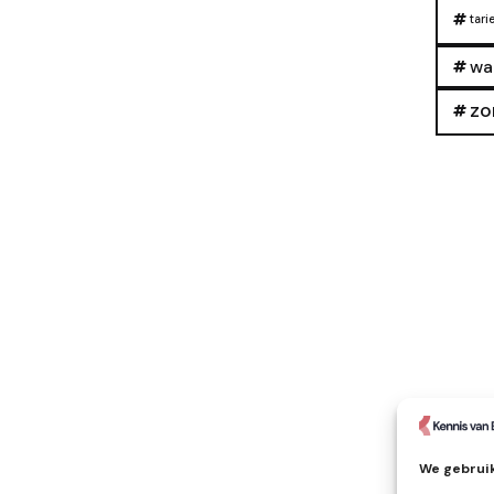
tari
wa
zo
We gebruik