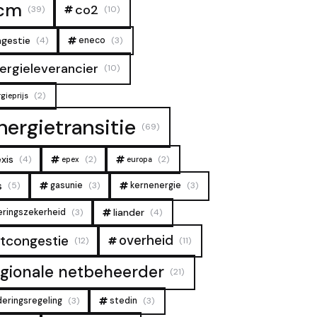
cm
co2
(39)
(10)
gestie
(4)
eneco
(3)
ergieleverancier
(10)
(2)
gieprijs
nergietransitie
(69)
xis
(4)
(2)
(2)
epex
europa
s
(5)
gasunie
(3)
kernenergie
(3)
liander
eringszekerheid
(3)
(4)
overheid
tcongestie
(12)
(11)
egionale netbeheerder
(21)
deringsregeling
(3)
stedin
(3)