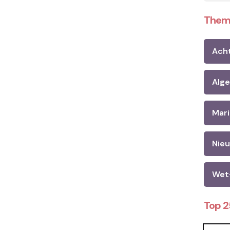
Them
Ach
Alg
Mari
Nie
Wet
Top 