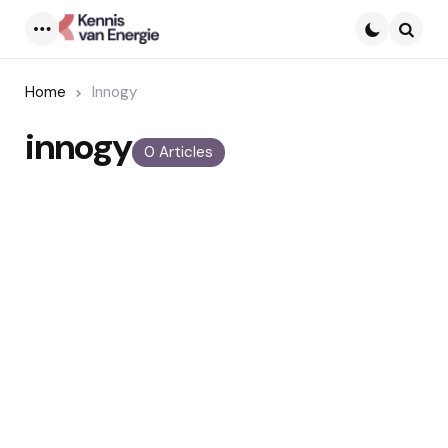
Menu
Searc
Home
Innogy
innogy
0 Articles