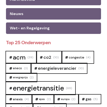
Nieuws
Wet- en Regelgeving
Top 25 Onderwerpen
acm
co2
congestie
(39)
(10)
(4)
energieleverancier
eneco
(3)
(10)
(2)
energieprijs
energietransitie
(69)
gas
enexis
(4)
(2)
(2)
(5)
epex
europa