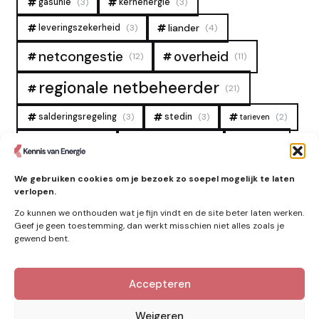
gasunie
(3)
kernenergie
(3)
liander
leveringszekerheid
(3)
(4)
overheid
netcongestie
(12)
(11)
regionale netbeheerder
(21)
salderingsregeling
(3)
stedin
(3)
(2)
tarieven
tennet
warmtenet
zon
(19)
(6)
(4)
zonne-energie
(9)
We gebruiken cookies om je bezoek zo soepel mogelijk te laten
verlopen.
Zo kunnen we onthouden wat je fijn vindt en de site beter laten werken.
Geef je geen toestemming, dan werkt misschien niet alles zoals je
gewend bent.
Accepteren
Kennis van Energie in je mailbox?
Abonner op nieuwe artikelen.
Weigeren