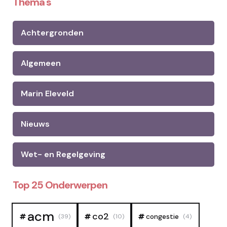
Thema's
Achtergronden
Algemeen
Marin Eleveld
Nieuws
Wet- en Regelgeving
Top 25 Onderwerpen
acm
co2
congestie
(39)
(10)
(4)