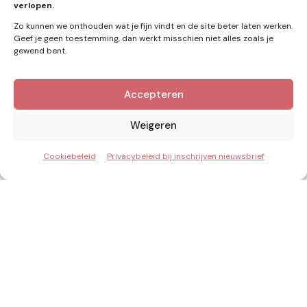
verlopen.
Zo kunnen we onthouden wat je fijn vindt en de site beter laten werken.
Geef je geen toestemming, dan werkt misschien niet alles zoals je
gewend bent.
Accepteren
Kennis van Energie in je mailbox?
Abonner op nieuwe artikelen.
Weigeren
Cookiebeleid
Privacybeleid bij inschrijven nieuwsbrief
Ik ga akkoord met het privacybeleid
Inzicht & Ontwikkeling in de energie van morgen