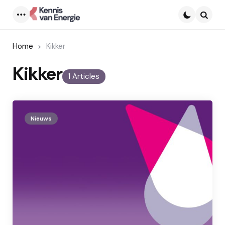
Menu
Searc
Home
Kikker
Kikker
1 Articles
Nieuws