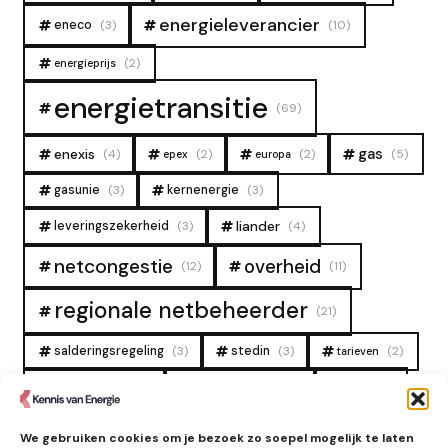
energieleverancier
eneco
(3)
(10)
(2)
energieprijs
energietransitie
(69)
gas
enexis
(4)
(2)
(2)
(5)
epex
europa
gasunie
(3)
kernenergie
(3)
liander
leveringszekerheid
(3)
(4)
overheid
netcongestie
(12)
(11)
regionale netbeheerder
(21)
salderingsregeling
(3)
stedin
(3)
(2)
tarieven
tennet
warmtenet
zon
(19)
(6)
(4)
zonne-energie
(9)
We gebruiken cookies om je bezoek zo soepel mogelijk te laten