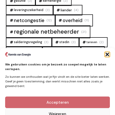
gasunie
(3)
kernenergie
(3)
liander
leveringszekerheid
(3)
(4)
overheid
netcongestie
(12)
(11)
regionale netbeheerder
(21)
salderingsregeling
(3)
stedin
(3)
(2)
tarieven
tennet
warmtenet
zon
(19)
(6)
(4)
zonne-energie
(9)
We gebruiken cookies om je bezoek zo soepel mogelijk te laten
verlopen.
Zo kunnen we onthouden wat je fijn vindt en de site beter laten werken.
Geef je geen toestemming, dan werkt misschien niet alles zoals je
gewend bent.
Accepteren
Kennis van Energie in je mailbox?
Abonner op nieuwe artikelen.
Weigeren