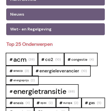
Nieuws
Wet- en Regelgeving
Top 25 Onderwerpen
acm
co2
congestie
(39)
(10)
(4)
energieleverancier
eneco
(3)
(10)
(2)
energieprijs
energietransitie
(69)
gas
enexis
(4)
(2)
(2)
(5)
epex
europa