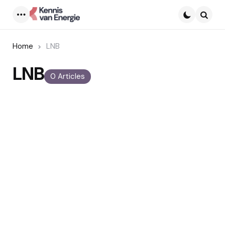
Menu
Searc
Home
LNB
LNB
0 Articles