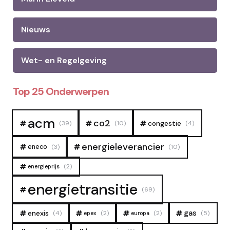
Nieuws
Wet- en Regelgeving
Top 25 Onderwerpen
acm
co2
congestie
(39)
(10)
(4)
energieleverancier
eneco
(3)
(10)
(2)
energieprijs
energietransitie
(69)
gas
enexis
(4)
(2)
(2)
(5)
epex
europa