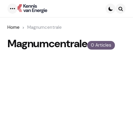
Menu
Searc
Home
Magnumcentrale
Magnumcentrale
0 Articles