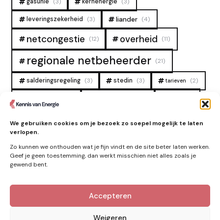
gasunie
(3)
kernenergie
(3)
liander
leveringszekerheid
(3)
(4)
overheid
netcongestie
(12)
(11)
regionale netbeheerder
(21)
salderingsregeling
(3)
stedin
(3)
(2)
tarieven
tennet
warmtenet
zon
(19)
(6)
(4)
zonne-energie
(9)
We gebruiken cookies om je bezoek zo soepel mogelijk te laten
verlopen.
Zo kunnen we onthouden wat je fijn vindt en de site beter laten werken.
Geef je geen toestemming, dan werkt misschien niet alles zoals je
gewend bent.
Accepteren
Kennis van Energie in je mailbox?
Abonner op nieuwe artikelen.
Weigeren