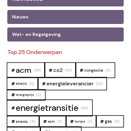
Nieuws
Wet- en Regelgeving
Top 25 Onderwerpen
acm
co2
congestie
(39)
(10)
(4)
energieleverancier
eneco
(3)
(10)
(2)
energieprijs
energietransitie
(69)
gas
enexis
(4)
(2)
(2)
(5)
epex
europa