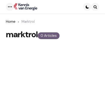
Menu
Searc
Home
Marktrol
marktrol
0 Articles