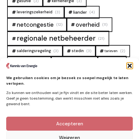
gasunie
(3)
kernenergie
(3)
liander
leveringszekerheid
(3)
(4)
overheid
netcongestie
(12)
(11)
regionale netbeheerder
(21)
salderingsregeling
(3)
stedin
(3)
(2)
tarieven
tennet
warmtenet
zon
(19)
(6)
(4)
zonne-energie
(9)
We gebruiken cookies om je bezoek zo soepel mogelijk te laten
verlopen.
Zo kunnen we onthouden wat je fijn vindt en de site beter laten werken.
Geef je geen toestemming, dan werkt misschien niet alles zoals je
gewend bent.
Accepteren
Kennis van Energie in je mailbox?
Abonner op nieuwe artikelen.
Weigeren