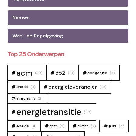
Nieuws
Wet- en Regelgeving
Top 25 Onderwerpen
acm
co2
congestie
(39)
(10)
(4)
energieleverancier
eneco
(3)
(10)
(2)
energieprijs
energietransitie
(69)
gas
enexis
(4)
(2)
(2)
(5)
epex
europa