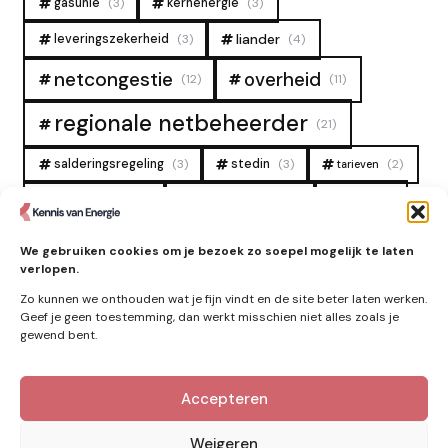
gasunie
(3)
kernenergie
(3)
liander
leveringszekerheid
(3)
(4)
overheid
netcongestie
(12)
(11)
regionale netbeheerder
(21)
salderingsregeling
(3)
stedin
(3)
(2)
tarieven
tennet
warmtenet
zon
(19)
(6)
(4)
zonne-energie
(9)
We gebruiken cookies om je bezoek zo soepel mogelijk te laten
verlopen.
Zo kunnen we onthouden wat je fijn vindt en de site beter laten werken.
Geef je geen toestemming, dan werkt misschien niet alles zoals je
gewend bent.
Accepteren
Kennis van Energie in je mailbox?
Abonner op nieuwe artikelen.
Weigeren