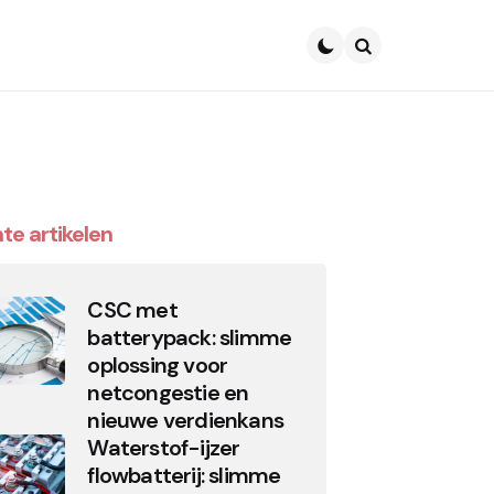
Search
te artikelen
CSC met
batterypack: slimme
oplossing voor
netcongestie en
nieuwe verdienkans
Waterstof-ijzer
flowbatterij: slimme