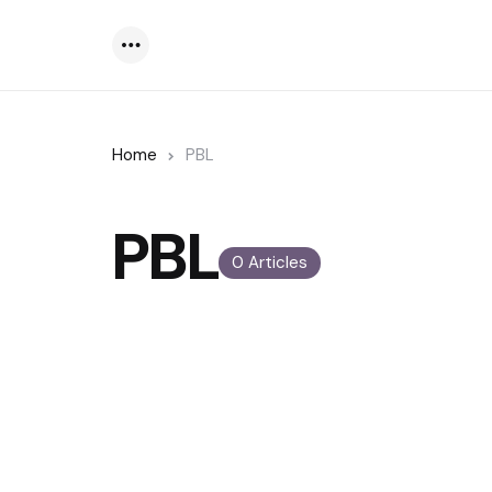
Menu
Home
PBL
PBL
0 Articles