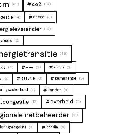
cm
co2
(39)
(10)
gestie
(4)
eneco
(3)
ergieleverancier
(10)
(2)
gieprijs
nergietransitie
(69)
xis
(4)
(2)
(2)
epex
europa
s
(5)
gasunie
(3)
kernenergie
(3)
liander
eringszekerheid
(3)
(4)
overheid
tcongestie
(12)
(11)
egionale netbeheerder
(21)
deringsregeling
(3)
stedin
(3)