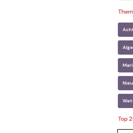
Them
Ach
Alg
Mari
Nie
Wet
Top 