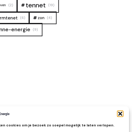
tennet
(2)
(19)
even
rmtenet
zon
(6)
(4)
nne-energie
(9)
en cookies om je bezoek zo soepel mogelijk te laten verlopen.