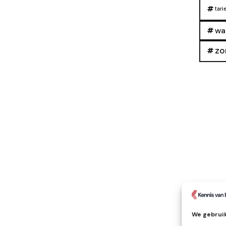
tari
wa
zo
We gebruik