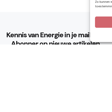
Zo kunnen w
toestemming
Kennis van Energie in je mailbox?
Abonner op nieuwe artikelen.
Ik ga akkoord met het privacybeleid
n