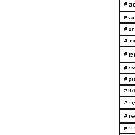
a
con
en
ener
e
ene
ga
lev
ne
r
sal