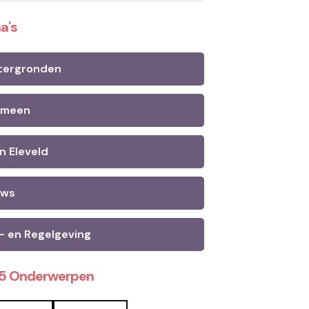
a's
tergronden
emeen
n Eleveld
uws
- en Regelgeving
25 Onderwerpen