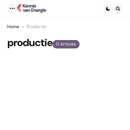
Menu
Searc
Home
Productie
productie
0 Articles