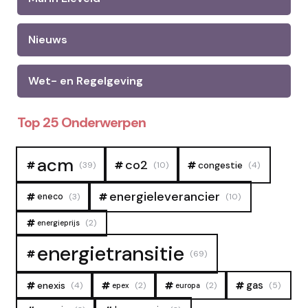
Nieuws
Wet- en Regelgeving
Top 25 Onderwerpen
acm
co2
congestie
(39)
(10)
(4)
energieleverancier
eneco
(3)
(10)
(2)
energieprijs
energietransitie
(69)
gas
enexis
(4)
(2)
(2)
(5)
epex
europa