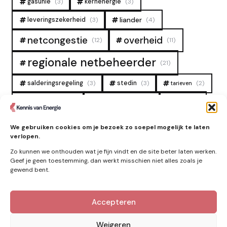
gasunie
(3)
kernenergie
(3)
liander
leveringszekerheid
(3)
(4)
overheid
netcongestie
(12)
(11)
regionale netbeheerder
(21)
salderingsregeling
(3)
stedin
(3)
(2)
tarieven
tennet
warmtenet
zon
(19)
(6)
(4)
zonne-energie
(9)
We gebruiken cookies om je bezoek zo soepel mogelijk te laten
verlopen.
Zo kunnen we onthouden wat je fijn vindt en de site beter laten werken.
Geef je geen toestemming, dan werkt misschien niet alles zoals je
gewend bent.
Accepteren
Kennis van Energie in je mailbox?
Abonner op nieuwe artikelen.
Weigeren