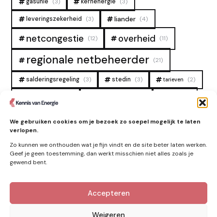
gasunie
(3)
kernenergie
(3)
liander
leveringszekerheid
(3)
(4)
overheid
netcongestie
(12)
(11)
regionale netbeheerder
(21)
salderingsregeling
(3)
stedin
(3)
(2)
tarieven
tennet
warmtenet
zon
(19)
(6)
(4)
zonne-energie
(9)
We gebruiken cookies om je bezoek zo soepel mogelijk te laten
verlopen.
Zo kunnen we onthouden wat je fijn vindt en de site beter laten werken.
Geef je geen toestemming, dan werkt misschien niet alles zoals je
gewend bent.
Accepteren
Kennis van Energie in je mailbox?
Abonner op nieuwe artikelen.
Weigeren