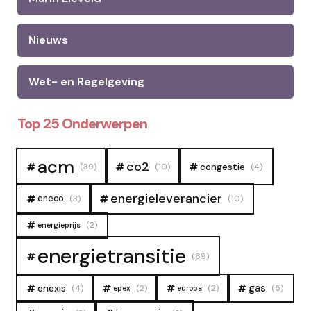
Nieuws
Wet- en Regelgeving
Top 25 Onderwerpen
acm
co2
congestie
(39)
(10)
(4)
energieleverancier
eneco
(3)
(10)
(2)
energieprijs
energietransitie
(69)
gas
enexis
(4)
(2)
(2)
(5)
epex
europa