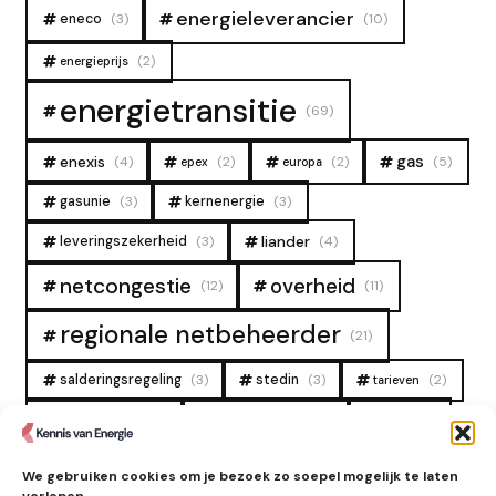
energieleverancier
eneco
(3)
(10)
(2)
energieprijs
energietransitie
(69)
gas
enexis
(4)
(2)
(2)
(5)
epex
europa
gasunie
(3)
kernenergie
(3)
liander
leveringszekerheid
(3)
(4)
overheid
netcongestie
(12)
(11)
regionale netbeheerder
(21)
salderingsregeling
(3)
stedin
(3)
(2)
tarieven
tennet
warmtenet
zon
(19)
(6)
(4)
zonne-energie
(9)
We gebruiken cookies om je bezoek zo soepel mogelijk te laten