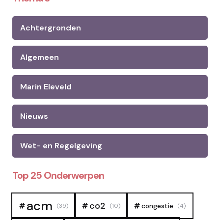
Achtergronden
Algemeen
Marin Eleveld
Nieuws
Wet- en Regelgeving
Top 25 Onderwerpen
acm
co2
congestie
(39)
(10)
(4)