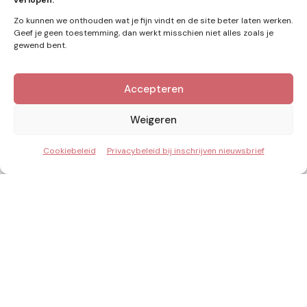
verlopen.
Zo kunnen we onthouden wat je fijn vindt en de site beter laten werken.
Geef je geen toestemming, dan werkt misschien niet alles zoals je
gewend bent.
Accepteren
Kennis van Energie in je mailbox?
Abonner op nieuwe artikelen.
Weigeren
Cookiebeleid
Privacybeleid bij inschrijven nieuwsbrief
Ik ga akkoord met het privacybeleid
Inzicht & Ontwikkeling in de energie van morgen