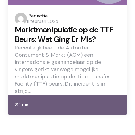
Posted
Redactie
11 februari 2025
by
Marktmanipulatie op de TTF
Beurs: Wat Ging Er Mis?
Recentelijk heeft de Autoriteit
Consument & Markt (ACM) een
internationale gashandelaar op de
vingers getikt vanwege mogelijke
marktmanipulatie op de Title Transfer
Facility (TTF) beurs. Dit incident is in
strijd…
1 min.