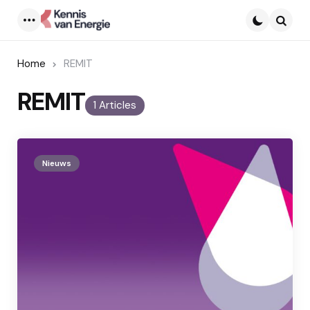
Menu
Searc
Home
REMIT
REMIT
1 Articles
Nieuws