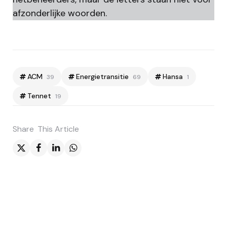
afzonderlijke woorden.
ACM
Energietransitie
Hansa
39
69
1
Tennet
19
Share
This Article