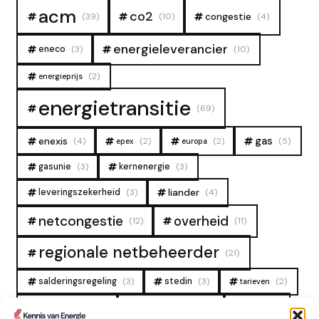
acm
co2
congestie
(39)
(10)
(4)
energieleverancier
eneco
(3)
(10)
(2)
energieprijs
energietransitie
(69)
gas
enexis
(4)
(2)
(2)
(5)
epex
europa
gasunie
(3)
kernenergie
(3)
liander
leveringszekerheid
(3)
(4)
overheid
netcongestie
(12)
(11)
regionale netbeheerder
(21)
salderingsregeling
(3)
stedin
(3)
(2)
tarieven
tennet
warmtenet
zon
(19)
(6)
(4)