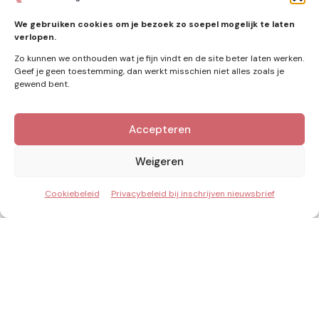
zonne-energie
(9)
We gebruiken cookies om je bezoek zo soepel mogelijk te laten
verlopen.
Zo kunnen we onthouden wat je fijn vindt en de site beter laten werken.
Geef je geen toestemming, dan werkt misschien niet alles zoals je
Zie ook
gewend bent.
Nieuws
Accepteren
Weigeren
Cookiebeleid
Privacybeleid bij inschrijven nieuwsbrief
Posted
by
Redactie
by