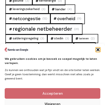
gasunie
(3)
kernenergie
(3)
liander
leveringszekerheid
(3)
(4)
overheid
netcongestie
(12)
(11)
regionale netbeheerder
(21)
salderingsregeling
(3)
stedin
(3)
(2)
tarieven
tennet
warmtenet
zon
(19)
(6)
(4)
zonne-energie
(9)
We gebruiken cookies om je bezoek zo soepel mogelijk te laten
verlopen.
Zo kunnen we onthouden wat je fijn vindt en de site beter laten werken.
Geef je geen toestemming, dan werkt misschien niet alles zoals je
gewend bent.
Accepteren
Kennis van Energie in je mailbox?
Abonner op nieuwe artikelen.
Weigeren