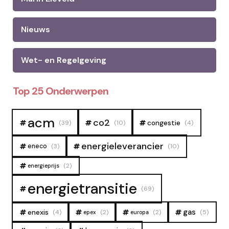
Nieuws
Wet- en Regelgeving
Top 25 Onderwerpen
acm
co2
congestie
(39)
(10)
(4)
energieleverancier
eneco
(3)
(10)
(2)
energieprijs
energietransitie
(69)
gas
enexis
(4)
(2)
(2)
(5)
epex
europa