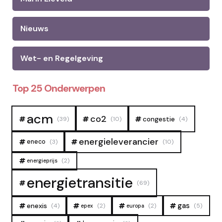
Nieuws
Wet- en Regelgeving
Top 25 Onderwerpen
acm
co2
congestie
(39)
(10)
(4)
energieleverancier
eneco
(3)
(10)
(2)
energieprijs
energietransitie
(69)
gas
enexis
(4)
(2)
(2)
(5)
epex
europa