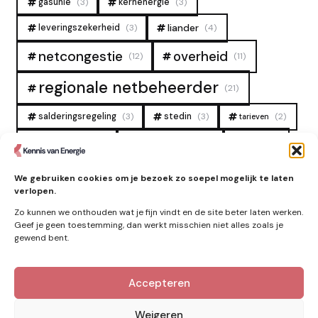
gasunie
(3)
kernenergie
(3)
liander
leveringszekerheid
(3)
(4)
overheid
netcongestie
(12)
(11)
regionale netbeheerder
(21)
salderingsregeling
(3)
stedin
(3)
(2)
tarieven
tennet
warmtenet
zon
(19)
(6)
(4)
zonne-energie
(9)
We gebruiken cookies om je bezoek zo soepel mogelijk te laten
verlopen.
Zo kunnen we onthouden wat je fijn vindt en de site beter laten werken.
Geef je geen toestemming, dan werkt misschien niet alles zoals je
gewend bent.
Accepteren
Kennis van Energie in je mailbox?
Abonner op nieuwe artikelen.
Weigeren