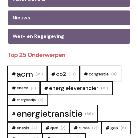
Nieuws
Wet- en Regelgeving
Top 25 Onderwerpen
acm
co2
congestie
(39)
(10)
(4)
energieleverancier
eneco
(3)
(10)
(2)
energieprijs
energietransitie
(69)
gas
enexis
(4)
(2)
(2)
(5)
epex
europa