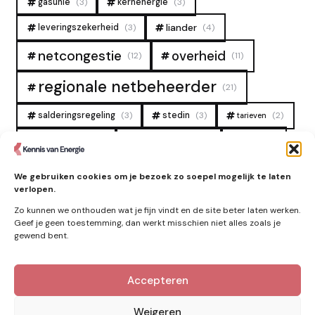
gasunie
(3)
kernenergie
(3)
liander
leveringszekerheid
(3)
(4)
overheid
netcongestie
(12)
(11)
regionale netbeheerder
(21)
salderingsregeling
(3)
stedin
(3)
(2)
tarieven
tennet
warmtenet
zon
(19)
(6)
(4)
zonne-energie
(9)
We gebruiken cookies om je bezoek zo soepel mogelijk te laten
verlopen.
Zo kunnen we onthouden wat je fijn vindt en de site beter laten werken.
Geef je geen toestemming, dan werkt misschien niet alles zoals je
gewend bent.
Accepteren
Kennis van Energie in je mailbox?
Abonner op nieuwe artikelen.
Weigeren