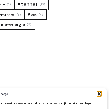
tennet
(2)
(19)
even
rmtenet
zon
(6)
(4)
nne-energie
(9)
en cookies om je bezoek zo soepel mogelijk te laten verlopen.