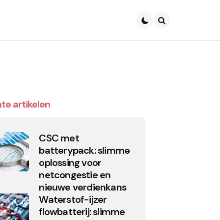
Search
te artikelen
CSC met
batterypack: slimme
oplossing voor
netcongestie en
nieuwe verdienkans
Waterstof-ijzer
flowbatterij: slimme