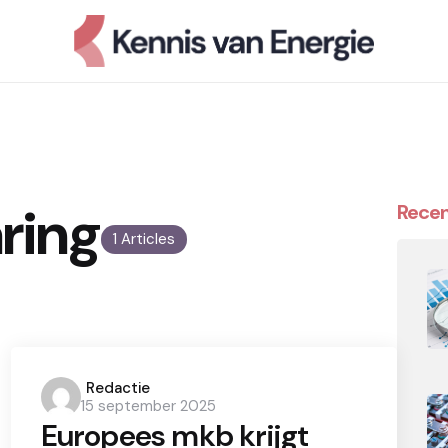
ring
Recen
1 Articles
Posted
Redactie
15 september 2025
by
Europees mkb krijgt