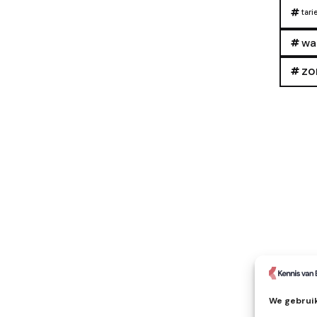
tari
wa
zo
We gebruik