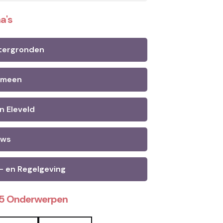
a's
tergronden
emeen
n Eleveld
uws
- en Regelgeving
25 Onderwerpen