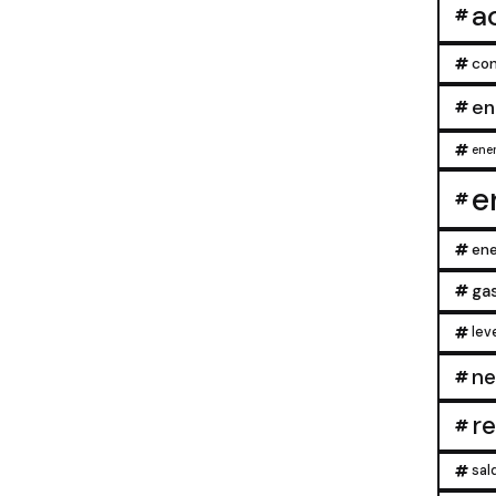
a
con
en
ener
e
ene
ga
lev
ne
r
sal