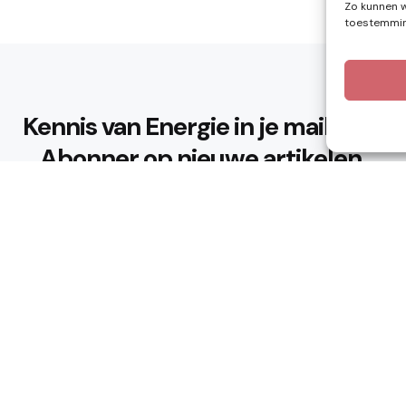
Zo kunnen w
toestemming
Kennis van Energie in je mailbox?
Abonner op nieuwe artikelen.
Ik ga akkoord met het privacybeleid
n