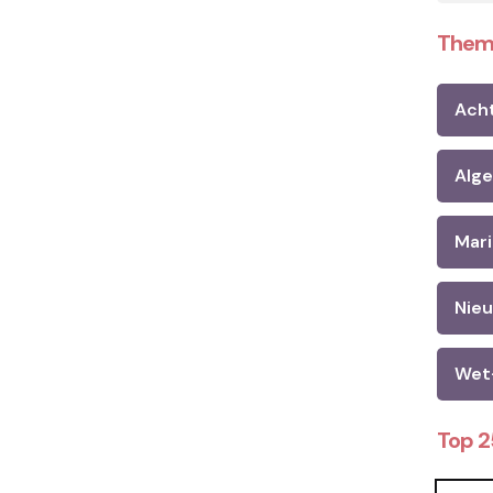
Them
Ach
Alg
Mari
Nie
Wet
Top 