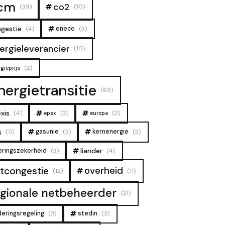
cm
co2
(39)
(10)
gestie
(4)
eneco
(3)
ergieleverancier
(10)
(2)
gieprijs
nergietransitie
(69)
xis
(4)
(2)
(2)
epex
europa
s
(5)
gasunie
(3)
kernenergie
(3)
liander
eringszekerheid
(3)
(4)
overheid
tcongestie
(12)
(11)
egionale netbeheerder
(21)
deringsregeling
(3)
stedin
(3)