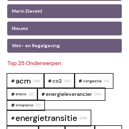
Marin Eleveld
Nieuws
Wet- en Regelgeving
Top 25 Onderwerpen
acm
co2
congestie
(39)
(10)
(4)
energieleverancier
eneco
(3)
(10)
(2)
energieprijs
energietransitie
(69)