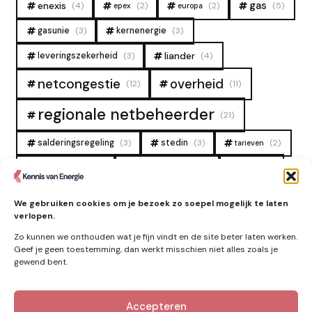
gas
enexis
(4)
(2)
(2)
(5)
epex
europa
gasunie
(3)
kernenergie
(3)
liander
leveringszekerheid
(3)
(4)
overheid
netcongestie
(12)
(11)
regionale netbeheerder
(21)
salderingsregeling
(3)
stedin
(3)
(2)
tarieven
tennet
warmtenet
zon
(19)
(6)
(4)
zonne-energie
(9)
We gebruiken cookies om je bezoek zo soepel mogelijk te laten
verlopen.
Zo kunnen we onthouden wat je fijn vindt en de site beter laten werken.
Geef je geen toestemming, dan werkt misschien niet alles zoals je
gewend bent.
Accepteren
Kennis van Energie in je mailbox?