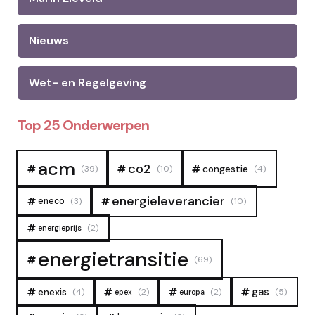
Nieuws
Wet- en Regelgeving
Top 25 Onderwerpen
acm
co2
congestie
(39)
(10)
(4)
energieleverancier
eneco
(3)
(10)
(2)
energieprijs
energietransitie
(69)
gas
enexis
(4)
(2)
(2)
(5)
epex
europa