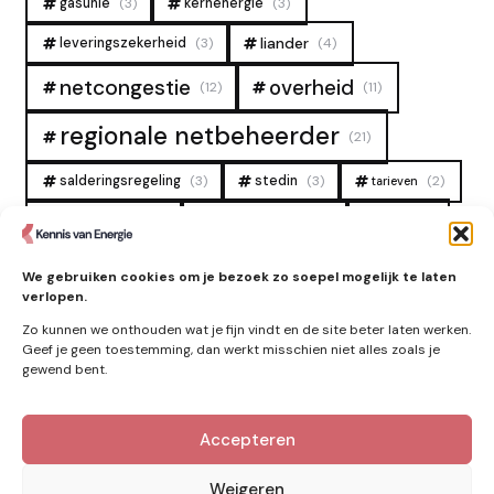
gasunie
(3)
kernenergie
(3)
liander
leveringszekerheid
(3)
(4)
overheid
netcongestie
(12)
(11)
regionale netbeheerder
(21)
salderingsregeling
(3)
stedin
(3)
(2)
tarieven
tennet
warmtenet
zon
(19)
(6)
(4)
zonne-energie
(9)
We gebruiken cookies om je bezoek zo soepel mogelijk te laten
verlopen.
Zo kunnen we onthouden wat je fijn vindt en de site beter laten werken.
Geef je geen toestemming, dan werkt misschien niet alles zoals je
gewend bent.
Accepteren
Kennis van Energie in je mailbox?
Abonner op nieuwe artikelen.
Weigeren