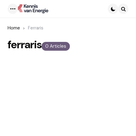
Menu
Searc
Home
Ferraris
ferraris
0 Articles