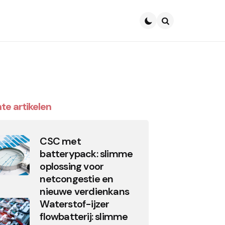
Search
te artikelen
CSC met
batterypack: slimme
oplossing voor
netcongestie en
nieuwe verdienkans
Waterstof-ijzer
flowbatterij: slimme