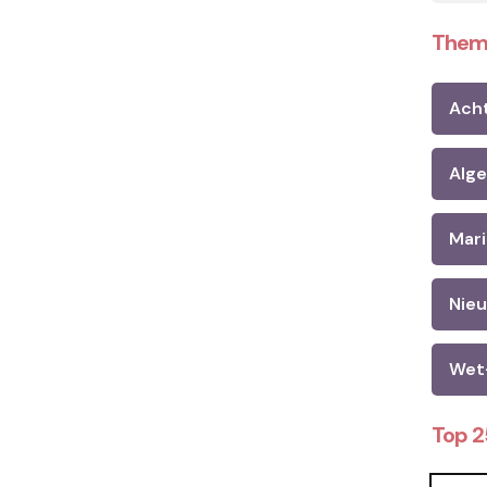
Them
Ach
Alg
Mari
Nie
Wet
Top 