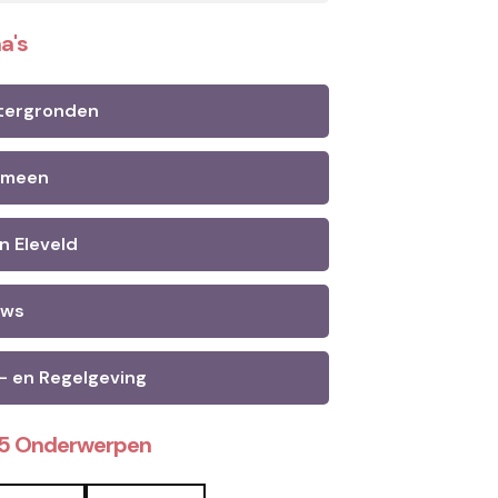
a's
tergronden
emeen
n Eleveld
uws
- en Regelgeving
25 Onderwerpen