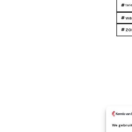
tari
wa
zo
We gebruik