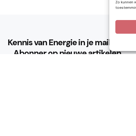
Zo kunnen w
toestemming
Kennis van Energie in je mailbox?
Abonner op nieuwe artikelen.
Ik ga akkoord met het privacybeleid
n