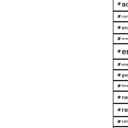
a
con
en
ener
e
ene
ga
lev
ne
r
sal