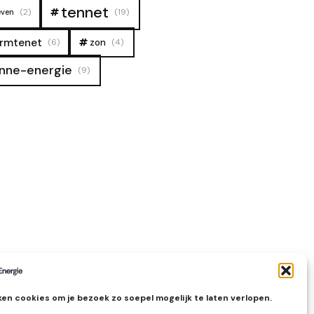
tennet
(2)
(19)
even
rmtenet
zon
(6)
(4)
nne-energie
(9)
en cookies om je bezoek zo soepel mogelijk te laten verlopen.