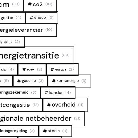
cm
co2
(39)
(10)
gestie
(4)
eneco
(3)
ergieleverancier
(10)
(2)
gieprijs
nergietransitie
(69)
xis
(4)
(2)
(2)
epex
europa
s
(5)
gasunie
(3)
kernenergie
(3)
liander
eringszekerheid
(3)
(4)
overheid
tcongestie
(12)
(11)
egionale netbeheerder
(21)
deringsregeling
(3)
stedin
(3)