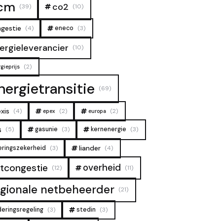
cm
co2
(39)
(10)
gestie
(4)
eneco
(3)
ergieleverancier
(10)
(2)
gieprijs
nergietransitie
(69)
xis
(4)
(2)
(2)
epex
europa
s
(5)
gasunie
(3)
kernenergie
(3)
liander
eringszekerheid
(3)
(4)
overheid
tcongestie
(12)
(11)
egionale netbeheerder
(21)
deringsregeling
(3)
stedin
(3)