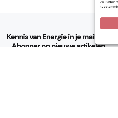
Zo kunnen w
toestemming
Kennis van Energie in je mailbox?
Abonner op nieuwe artikelen.
Ik ga akkoord met het privacybeleid
n