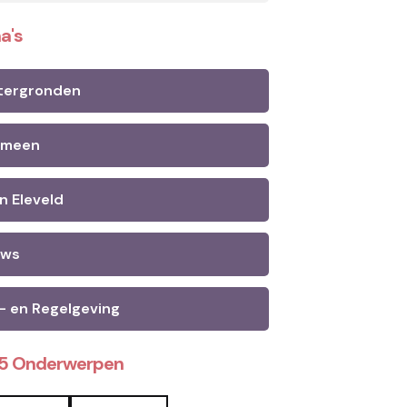
a's
tergronden
emeen
n Eleveld
uws
- en Regelgeving
25 Onderwerpen