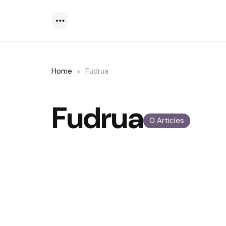
Menu
Home
Fudrua
Fudrua
0 Articles