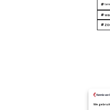
tari
wa
zo
We gebruik