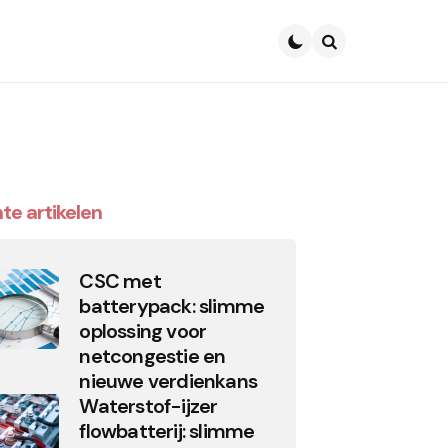
Search
te artikelen
CSC met
batterypack: slimme
oplossing voor
netcongestie en
nieuwe verdienkans
Waterstof-ijzer
flowbatterij: slimme