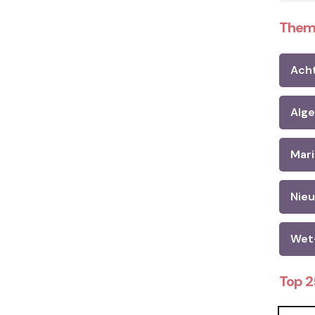
Them
Ach
Alg
Mari
Nie
Wet
Top 