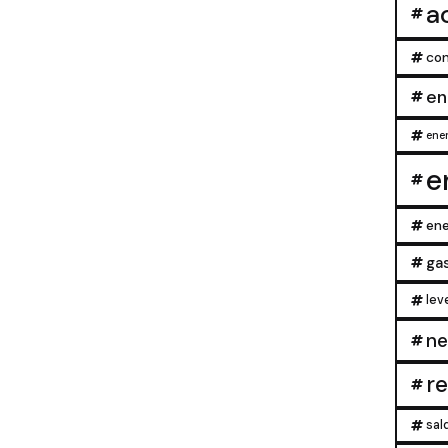
a
con
en
ener
e
ene
ga
lev
ne
r
sal