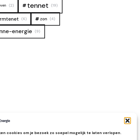
tennet
(2)
(19)
even
rmtenet
zon
(6)
(4)
nne-energie
(9)
en cookies om je bezoek zo soepel mogelijk te laten verlopen.