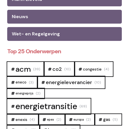
Nieuws
Wet- en Regelgeving
Top 25 Onderwerpen
acm
co2
congestie
(39)
(10)
(4)
energieleverancier
eneco
(3)
(10)
(2)
energieprijs
energietransitie
(69)
gas
enexis
(4)
(2)
(2)
(5)
epex
europa