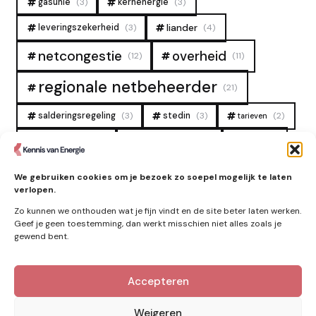
gasunie
(3)
kernenergie
(3)
liander
leveringszekerheid
(3)
(4)
overheid
netcongestie
(12)
(11)
regionale netbeheerder
(21)
salderingsregeling
(3)
stedin
(3)
(2)
tarieven
tennet
warmtenet
zon
(19)
(6)
(4)
zonne-energie
(9)
We gebruiken cookies om je bezoek zo soepel mogelijk te laten
verlopen.
Zo kunnen we onthouden wat je fijn vindt en de site beter laten werken.
Geef je geen toestemming, dan werkt misschien niet alles zoals je
gewend bent.
Accepteren
Kennis van Energie in je mailbox?
Abonner op nieuwe artikelen.
Weigeren