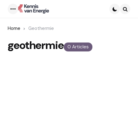
Menu
Searc
Home
Geothermie
geothermie
0 Articles