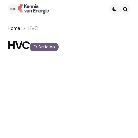
Menu
Searc
Home
HVC
HVC
0 Articles