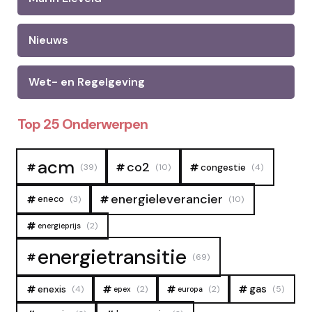
Nieuws
Wet- en Regelgeving
Top 25 Onderwerpen
acm
co2
congestie
(39)
(10)
(4)
energieleverancier
eneco
(3)
(10)
(2)
energieprijs
energietransitie
(69)
gas
enexis
(4)
(2)
(2)
(5)
epex
europa