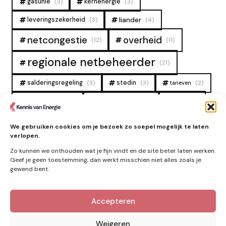
gasunie
(3)
kernenergie
(3)
liander
leveringszekerheid
(3)
(4)
overheid
netcongestie
(12)
(11)
regionale netbeheerder
(21)
salderingsregeling
(3)
stedin
(3)
(2)
tarieven
tennet
warmtenet
zon
(19)
(6)
(4)
zonne-energie
(9)
We gebruiken cookies om je bezoek zo soepel mogelijk te laten
verlopen.
Zo kunnen we onthouden wat je fijn vindt en de site beter laten werken.
Geef je geen toestemming, dan werkt misschien niet alles zoals je
gewend bent.
Accepteren
Kennis van Energie in je mailbox?
Abonner op nieuwe artikelen.
Weigeren