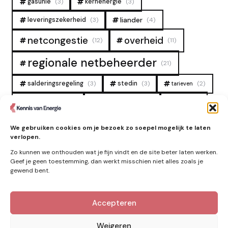
gasunie
(3)
kernenergie
(3)
liander
leveringszekerheid
(3)
(4)
overheid
netcongestie
(12)
(11)
regionale netbeheerder
(21)
salderingsregeling
(3)
stedin
(3)
(2)
tarieven
tennet
warmtenet
zon
(19)
(6)
(4)
zonne-energie
(9)
We gebruiken cookies om je bezoek zo soepel mogelijk te laten
verlopen.
Zo kunnen we onthouden wat je fijn vindt en de site beter laten werken.
Geef je geen toestemming, dan werkt misschien niet alles zoals je
gewend bent.
Accepteren
Kennis van Energie in je mailbox?
Abonner op nieuwe artikelen.
Weigeren