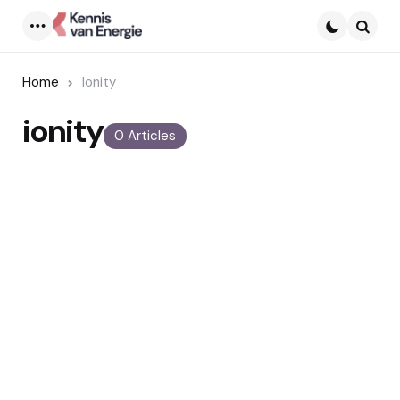
Menu
Searc
Home
Ionity
ionity
0 Articles