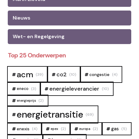
Nieuws
Wet- en Regelgeving
Top 25 Onderwerpen
acm
co2
congestie
(39)
(10)
(4)
energieleverancier
eneco
(3)
(10)
(2)
energieprijs
energietransitie
(69)
gas
enexis
(4)
(2)
(2)
(5)
epex
europa