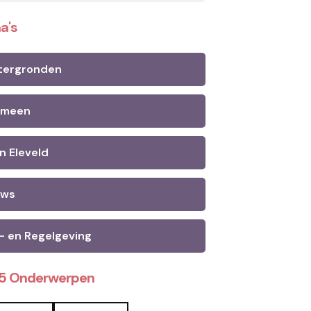
a's
tergronden
emeen
n Eleveld
uws
- en Regelgeving
25 Onderwerpen