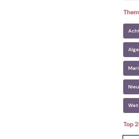
Them
Ach
Alg
Mari
Nie
Wet
Top 