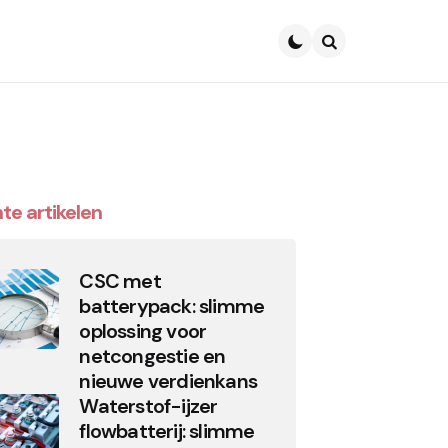
Search
te artikelen
CSC met
batterypack: slimme
oplossing voor
netcongestie en
nieuwe verdienkans
Waterstof-ijzer
flowbatterij: slimme