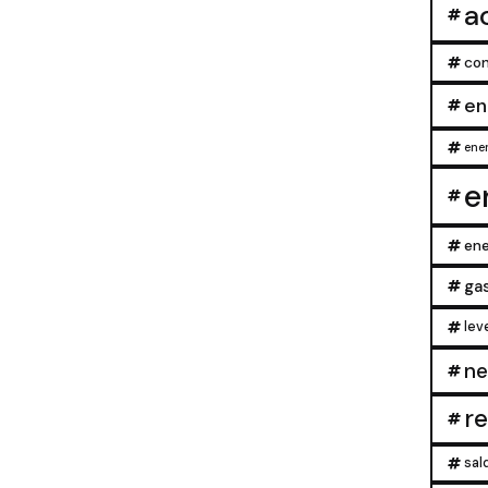
a
con
en
ener
e
ene
ga
lev
ne
r
sal