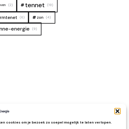
tennet
(2)
(19)
even
rmtenet
zon
(6)
(4)
nne-energie
(9)
en cookies om je bezoek zo soepel mogelijk te laten verlopen.