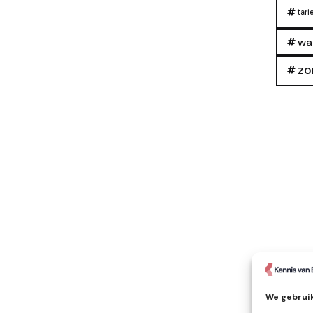
tari
wa
zo
We gebruik