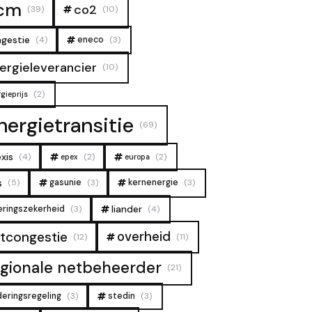
cm
co2
(39)
(10)
gestie
(4)
eneco
(3)
ergieleverancier
(10)
(2)
gieprijs
nergietransitie
(69)
xis
(4)
(2)
(2)
epex
europa
s
(5)
gasunie
(3)
kernenergie
(3)
liander
eringszekerheid
(3)
(4)
overheid
tcongestie
(12)
(11)
egionale netbeheerder
(21)
deringsregeling
(3)
stedin
(3)