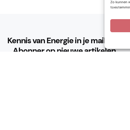
Zo kunnen w
toestemming
Kennis van Energie in je mailbox?
Abonner op nieuwe artikelen.
Ik ga akkoord met het privacybeleid
n