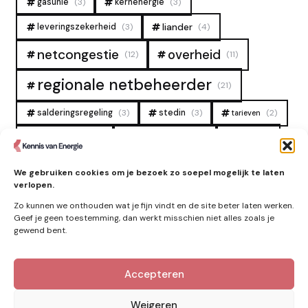
gasunie
(3)
kernenergie
(3)
liander
leveringszekerheid
(3)
(4)
overheid
netcongestie
(12)
(11)
regionale netbeheerder
(21)
salderingsregeling
(3)
stedin
(3)
(2)
tarieven
tennet
warmtenet
zon
(19)
(6)
(4)
zonne-energie
(9)
We gebruiken cookies om je bezoek zo soepel mogelijk te laten
verlopen.
Zo kunnen we onthouden wat je fijn vindt en de site beter laten werken.
Geef je geen toestemming, dan werkt misschien niet alles zoals je
gewend bent.
Accepteren
Kennis van Energie in je mailbox?
Abonner op nieuwe artikelen.
Weigeren