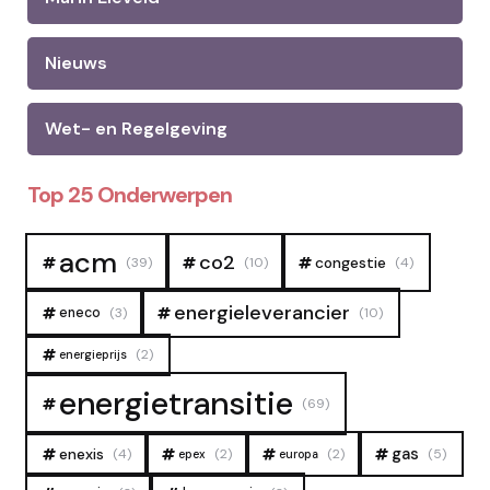
Nieuws
Wet- en Regelgeving
Top 25 Onderwerpen
acm
co2
congestie
(39)
(10)
(4)
energieleverancier
eneco
(3)
(10)
(2)
energieprijs
energietransitie
(69)
gas
enexis
(4)
(2)
(2)
(5)
epex
europa