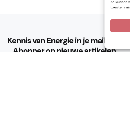
Zo kunnen w
toestemming
Kennis van Energie in je mailbox?
Abonner op nieuwe artikelen.
Ik ga akkoord met het privacybeleid
n