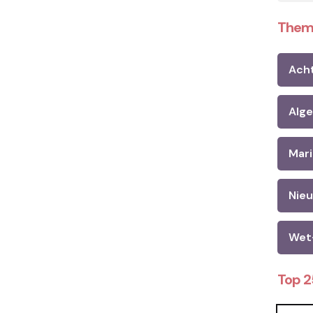
Them
Ach
Alg
Mari
Nie
Wet
Top 