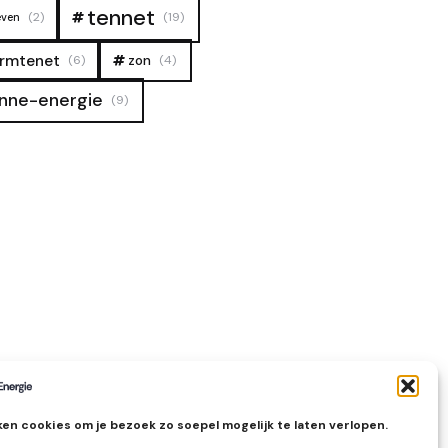
tennet
(2)
(19)
even
rmtenet
zon
(6)
(4)
nne-energie
(9)
en cookies om je bezoek zo soepel mogelijk te laten verlopen.