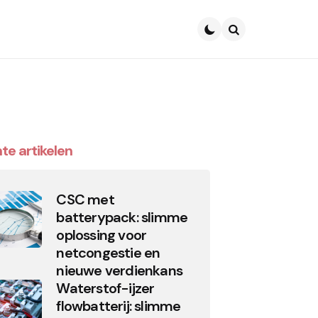
Search
te artikelen
CSC met
batterypack: slimme
oplossing voor
netcongestie en
nieuwe verdienkans
Waterstof-ijzer
flowbatterij: slimme