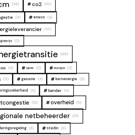
cm
co2
(39)
(10)
gestie
(4)
eneco
(3)
ergieleverancier
(10)
(2)
gieprijs
nergietransitie
(69)
xis
(4)
(2)
(2)
epex
europa
s
(5)
gasunie
(3)
kernenergie
(3)
liander
eringszekerheid
(3)
(4)
overheid
tcongestie
(12)
(11)
egionale netbeheerder
(21)
deringsregeling
(3)
stedin
(3)