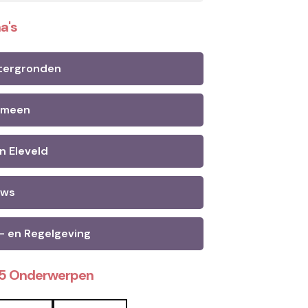
a's
tergronden
emeen
n Eleveld
uws
- en Regelgeving
25 Onderwerpen