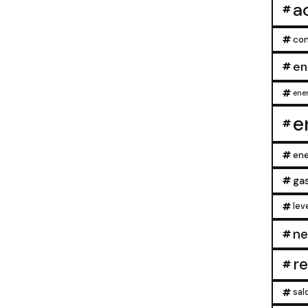
a
con
en
ener
e
ene
ga
lev
ne
r
sal