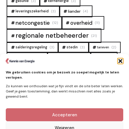
gasunie
(3)
kernenergie
(3)
liander
leveringszekerheid
(3)
(4)
overheid
netcongestie
(12)
(11)
regionale netbeheerder
(21)
salderingsregeling
(3)
stedin
(3)
(2)
tarieven
tennet
warmtenet
zon
(19)
(6)
(4)
zonne-energie
(9)
We gebruiken cookies om je bezoek zo soepel mogelijk te laten
verlopen.
Zo kunnen we onthouden wat je fijn vindt en de site beter laten werken.
Geef je geen toestemming, dan werkt misschien niet alles zoals je
gewend bent.
Accepteren
Kennis van Energie in je mailbox?
Abonner op nieuwe artikelen.
Weigeren