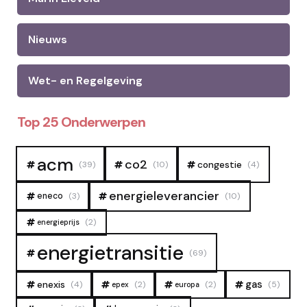
Nieuws
Wet- en Regelgeving
Top 25 Onderwerpen
acm
co2
congestie
(39)
(10)
(4)
energieleverancier
eneco
(3)
(10)
(2)
energieprijs
energietransitie
(69)
gas
enexis
(4)
(2)
(2)
(5)
epex
europa