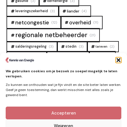
gasunie
(3)
kernenergie
(3)
liander
leveringszekerheid
(3)
(4)
overheid
netcongestie
(12)
(11)
regionale netbeheerder
(21)
salderingsregeling
(3)
stedin
(3)
(2)
tarieven
tennet
warmtenet
zon
(19)
(6)
(4)
zonne-energie
(9)
We gebruiken cookies om je bezoek zo soepel mogelijk te laten
verlopen.
Zo kunnen we onthouden wat je fijn vindt en de site beter laten werken.
Geef je geen toestemming, dan werkt misschien niet alles zoals je
gewend bent.
Accepteren
Kennis van Energie in je mailbox?
Abonner op nieuwe artikelen.
Weigeren