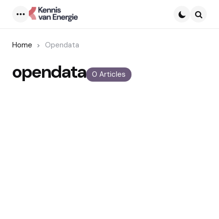
Menu
Searc
Home
Opendata
opendata
0 Articles