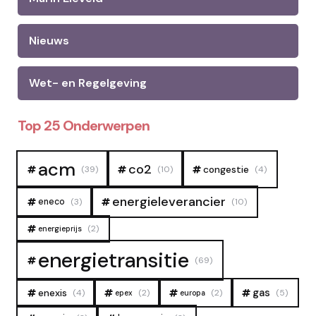
Nieuws
Wet- en Regelgeving
Top 25 Onderwerpen
acm
co2
congestie
(39)
(10)
(4)
energieleverancier
eneco
(3)
(10)
(2)
energieprijs
energietransitie
(69)
gas
enexis
(4)
(2)
(2)
(5)
epex
europa