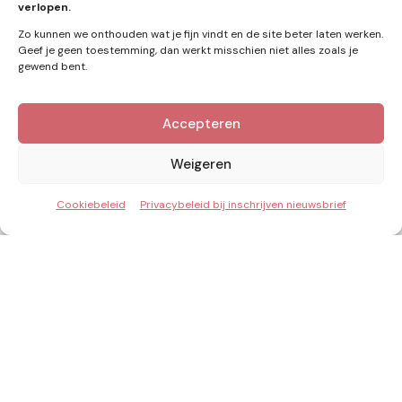
verlopen.
Zo kunnen we onthouden wat je fijn vindt en de site beter laten werken.
Geef je geen toestemming, dan werkt misschien niet alles zoals je
gewend bent.
Accepteren
Kennis van Energie in je mailbox?
Abonner op nieuwe artikelen.
Weigeren
Cookiebeleid
Privacybeleid bij inschrijven nieuwsbrief
Ik ga akkoord met het privacybeleid
Inzicht & Ontwikkeling in de energie van morgen