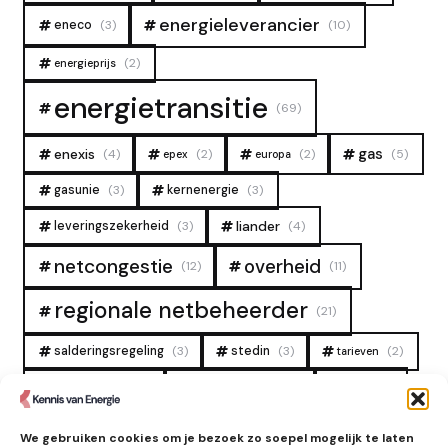
energieleverancier
eneco
(3)
(10)
(2)
energieprijs
energietransitie
(69)
gas
enexis
(4)
(2)
(2)
(5)
epex
europa
gasunie
(3)
kernenergie
(3)
liander
leveringszekerheid
(3)
(4)
overheid
netcongestie
(12)
(11)
regionale netbeheerder
(21)
salderingsregeling
(3)
stedin
(3)
(2)
tarieven
tennet
warmtenet
zon
(19)
(6)
(4)
zonne-energie
(9)
We gebruiken cookies om je bezoek zo soepel mogelijk te laten