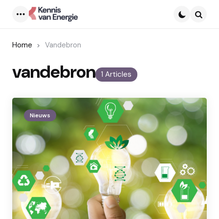
Menu
Searc
Home
Vandebron
vandebron
1 Articles
Nieuws