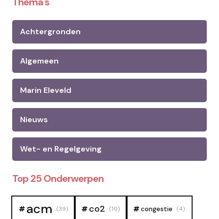
Thema's
Achtergronden
Algemeen
Marin Eleveld
Nieuws
Wet- en Regelgeving
Top 25 Onderwerpen
acm
co2
congestie
(39)
(10)
(4)