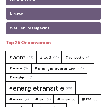
Nieuws
Wet- en Regelgeving
Top 25 Onderwerpen
acm
co2
congestie
(39)
(10)
(4)
energieleverancier
eneco
(3)
(10)
(2)
energieprijs
energietransitie
(69)
gas
enexis
(4)
(2)
(2)
(5)
epex
europa