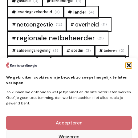
gasunie
(3)
kernenergie
(3)
liander
leveringszekerheid
(3)
(4)
overheid
netcongestie
(12)
(11)
regionale netbeheerder
(21)
salderingsregeling
(3)
stedin
(3)
(2)
tarieven
tennet
warmtenet
zon
(19)
(6)
(4)
zonne-energie
(9)
We gebruiken cookies om je bezoek zo soepel mogelijk te laten
verlopen.
Zo kunnen we onthouden wat je fijn vindt en de site beter laten werken.
Geef je geen toestemming, dan werkt misschien niet alles zoals je
gewend bent.
Accepteren
Kennis van Energie in je mailbox?
Abonner op nieuwe artikelen.
Weigeren