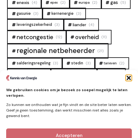
gas
enexis
(4)
(2)
(2)
(5)
epex
europa
gasunie
(3)
kernenergie
(3)
liander
leveringszekerheid
(3)
(4)
overheid
netcongestie
(12)
(11)
regionale netbeheerder
(21)
salderingsregeling
(3)
stedin
(3)
(2)
tarieven
tennet
warmtenet
zon
(19)
(6)
(4)
zonne-energie
(9)
We gebruiken cookies om je bezoek zo soepel mogelijk te laten
verlopen.
Zo kunnen we onthouden wat je fijn vindt en de site beter laten werken.
Geef je geen toestemming, dan werkt misschien niet alles zoals je
gewend bent.
Accepteren
Kennis van Energie in je mailbox?