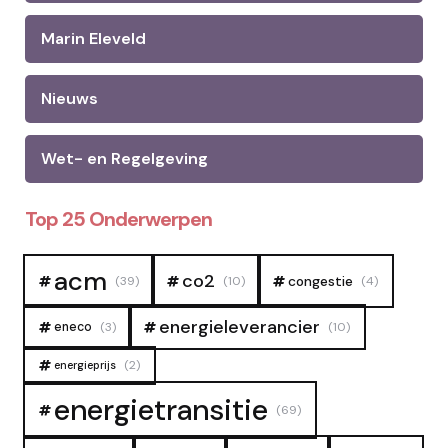
Marin Eleveld
Nieuws
Wet- en Regelgeving
Top 25 Onderwerpen
acm
co2
congestie
(39)
(10)
(4)
energieleverancier
eneco
(3)
(10)
(2)
energieprijs
energietransitie
(69)