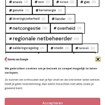
gas
enexis
(4)
(2)
(2)
(5)
epex
europa
gasunie
(3)
kernenergie
(3)
liander
leveringszekerheid
(3)
(4)
overheid
netcongestie
(12)
(11)
regionale netbeheerder
(21)
salderingsregeling
(3)
stedin
(3)
(2)
tarieven
tennet
warmtenet
zon
(19)
(6)
(4)
zonne-energie
(9)
We gebruiken cookies om je bezoek zo soepel mogelijk te laten
verlopen.
Zo kunnen we onthouden wat je fijn vindt en de site beter laten werken.
Geef je geen toestemming, dan werkt misschien niet alles zoals je
gewend bent.
Accepteren
Kennis van Energie in je mailbox?