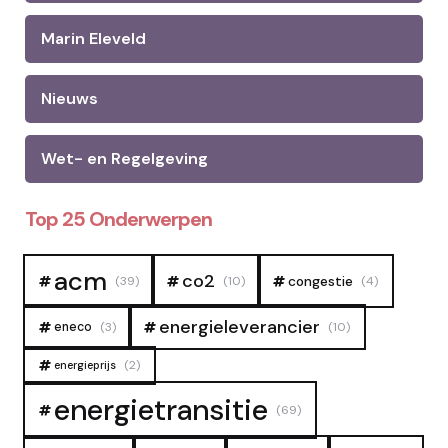
Marin Eleveld
Nieuws
Wet- en Regelgeving
Top 25 Onderwerpen
acm
co2
congestie
(39)
(10)
(4)
energieleverancier
eneco
(3)
(10)
(2)
energieprijs
energietransitie
(69)