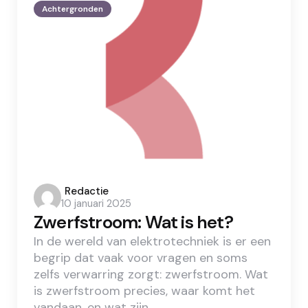
Achtergronden
Posted
Redactie
10 januari 2025
by
Zwerfstroom: Wat is het?
In de wereld van elektrotechniek is er een
begrip dat vaak voor vragen en soms
zelfs verwarring zorgt: zwerfstroom. Wat
is zwerfstroom precies, waar komt het
vandaan, en wat zijn…