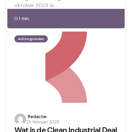
oktober 2023 is…
1 min.
Achtergronden
Posted
Redactie
25 februari 2025
by
Wat is de Clean Industrial Deal