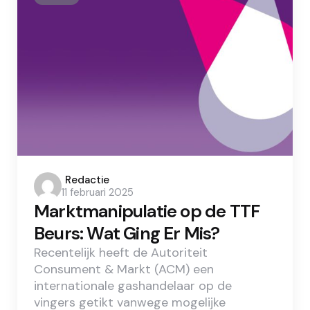
Posted
Redactie
11 februari 2025
by
Marktmanipulatie op de TTF
Beurs: Wat Ging Er Mis?
Recentelijk heeft de Autoriteit
Consument & Markt (ACM) een
internationale gashandelaar op de
vingers getikt vanwege mogelijke