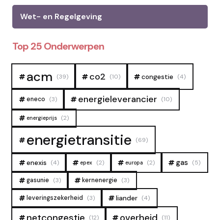
Wet- en Regelgeving
Top 25 Onderwerpen
acm
co2
congestie
(39)
(10)
(4)
energieleverancier
eneco
(3)
(10)
(2)
energieprijs
energietransitie
(69)
gas
enexis
(4)
(2)
(2)
(5)
epex
europa
gasunie
(3)
kernenergie
(3)
liander
leveringszekerheid
(3)
(4)
overheid
netcongestie
(12)
(11)