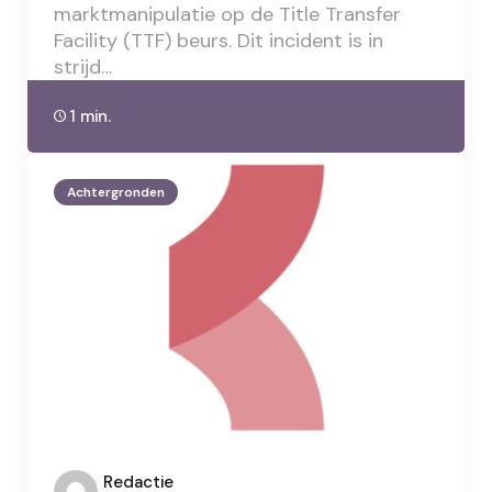
marktmanipulatie op de Title Transfer
Facility (TTF) beurs. Dit incident is in
strijd…
1 min.
Achtergronden
Posted
Redactie