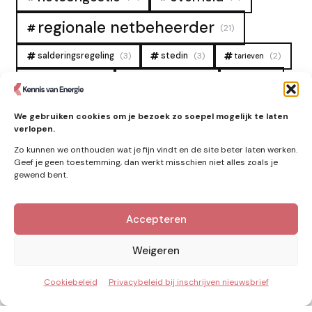
regionale netbeheerder
(21)
salderingsregeling
(3)
stedin
(3)
(2)
tarieven
tennet
warmtenet
zon
(19)
(6)
(4)
zonne-energie
(9)
We gebruiken cookies om je bezoek zo soepel mogelijk te laten
verlopen.
Zo kunnen we onthouden wat je fijn vindt en de site beter laten werken.
Geef je geen toestemming, dan werkt misschien niet alles zoals je
gewend bent.
Accepteren
Kennis van Energie in je mailbox?
Abonner op nieuwe artikelen.
Weigeren
Cookiebeleid
Privacybeleid bij inschrijven nieuwsbrief