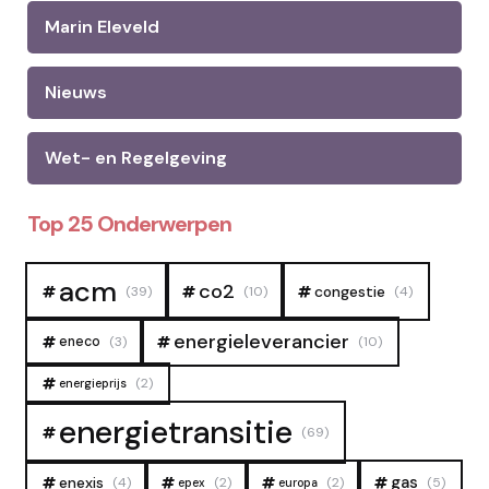
Marin Eleveld
Nieuws
Wet- en Regelgeving
Top 25 Onderwerpen
acm
co2
congestie
(39)
(10)
(4)
energieleverancier
eneco
(3)
(10)
(2)
energieprijs
energietransitie
(69)
gas
enexis
(4)
(2)
(2)
(5)
epex
europa