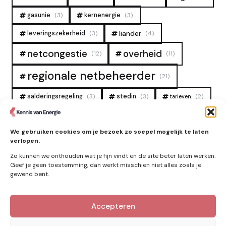
gasunie
(3)
kernenergie
(3)
liander
leveringszekerheid
(3)
(4)
overheid
netcongestie
(12)
(11)
regionale netbeheerder
(21)
salderingsregeling
(3)
stedin
(3)
(2)
tarieven
tennet
warmtenet
zon
(19)
(6)
(4)
We gebruiken cookies om je bezoek zo soepel mogelijk te laten
zonne-energie
(9)
verlopen.
Zo kunnen we onthouden wat je fijn vindt en de site beter laten werken.
Geef je geen toestemming, dan werkt misschien niet alles zoals je
gewend bent.
Zie ook
Accepteren
Nieuws