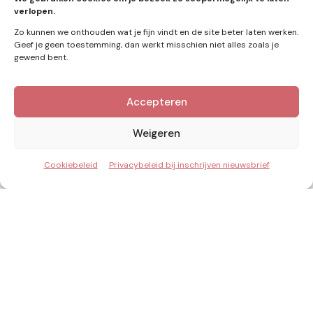
verlopen.
Zo kunnen we onthouden wat je fijn vindt en de site beter laten werken.
Geef je geen toestemming, dan werkt misschien niet alles zoals je
gewend bent.
Accepteren
Kennis van Energie in je mailbox?
Abonner op nieuwe artikelen.
Weigeren
Cookiebeleid
Privacybeleid bij inschrijven nieuwsbrief
Ik ga akkoord met het privacybeleid
Inzicht & Ontwikkeling in de energie van morgen