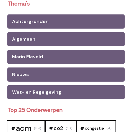
Thema's
Achtergronden
Algemeen
Marin Eleveld
Nieuws
Wet- en Regelgeving
Top 25 Onderwerpen
acm
co2
congestie
(39)
(10)
(4)