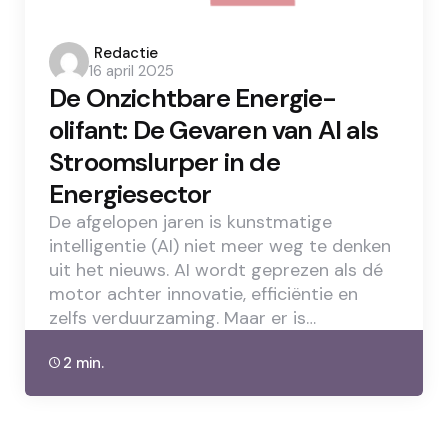
Posted
Redactie
16 april 2025
by
De Onzichtbare Energie-
olifant: De Gevaren van AI als
Stroomslurper in de
Energiesector
De afgelopen jaren is kunstmatige
intelligentie (AI) niet meer weg te denken
uit het nieuws. AI wordt geprezen als dé
motor achter innovatie, efficiëntie en
zelfs verduurzaming. Maar er is…
2 min.