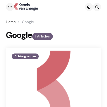
Menu
Searc
Home
Google
Google
1 Articles
Achtergronden