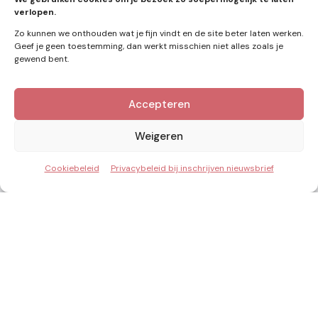
verlopen.
Zo kunnen we onthouden wat je fijn vindt en de site beter laten werken.
Geef je geen toestemming, dan werkt misschien niet alles zoals je
gewend bent.
Accepteren
Kennis van Energie in je mailbox?
Abonner op nieuwe artikelen.
Weigeren
Cookiebeleid
Privacybeleid bij inschrijven nieuwsbrief
Ik ga akkoord met het privacybeleid