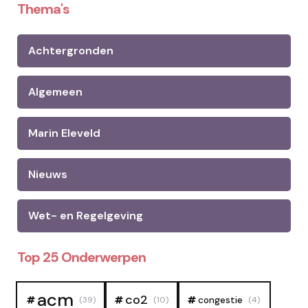
Thema's
Achtergronden
Algemeen
Marin Eleveld
Nieuws
Wet- en Regelgeving
Top 25 Onderwerpen
acm
co2
congestie
(39)
(10)
(4)