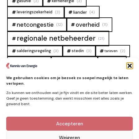
gasunie
(3)
kernenergie
(3)
liander
leveringszekerheid
(3)
(4)
overheid
netcongestie
(12)
(11)
regionale netbeheerder
(21)
salderingsregeling
(3)
stedin
(3)
(2)
tarieven
tennet
warmtenet
zon
(19)
(6)
(4)
zonne-energie
(9)
We gebruiken cookies om je bezoek zo soepel mogelijk te laten
verlopen.
Zo kunnen we onthouden wat je fijn vindt en de site beter laten werken.
Geef je geen toestemming, dan werkt misschien niet alles zoals je
gewend bent.
Accepteren
Kennis van Energie in je mailbox?
Abonner op nieuwe artikelen.
Weigeren