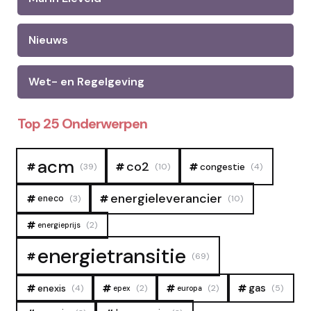
Nieuws
Wet- en Regelgeving
Top 25 Onderwerpen
acm
co2
congestie
(39)
(10)
(4)
energieleverancier
eneco
(3)
(10)
(2)
energieprijs
energietransitie
(69)
gas
enexis
(4)
(2)
(2)
(5)
epex
europa