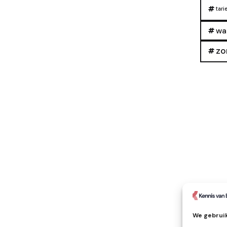
tari
wa
zo
We gebruik