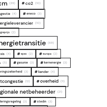
cm
co2
(39)
(10)
gestie
(4)
eneco
(3)
ergieleverancier
(10)
(2)
gieprijs
nergietransitie
(69)
xis
(4)
(2)
(2)
epex
europa
s
(5)
gasunie
(3)
kernenergie
(3)
liander
eringszekerheid
(3)
(4)
overheid
tcongestie
(12)
(11)
egionale netbeheerder
(21)
deringsregeling
(3)
stedin
(3)