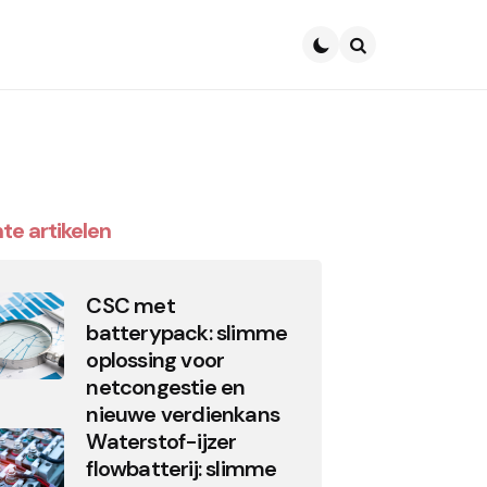
Search
te artikelen
CSC met
batterypack: slimme
oplossing voor
netcongestie en
nieuwe verdienkans
Waterstof-ijzer
flowbatterij: slimme