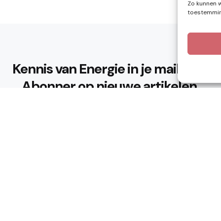
Zo kunnen w
toestemming
Kennis van Energie in je mailbox?
Abonner op nieuwe artikelen.
Ik ga akkoord met het privacybeleid
n