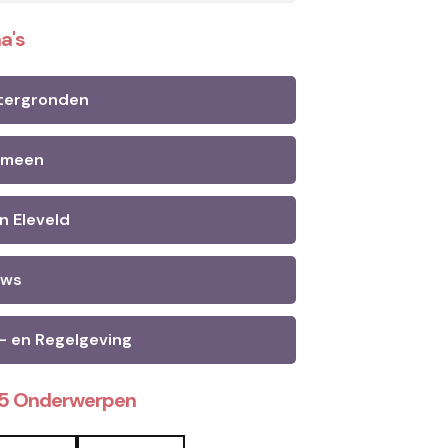
a's
tergronden
emeen
n Eleveld
uws
- en Regelgeving
25 Onderwerpen