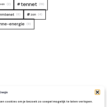
tennet
(2)
(19)
even
rmtenet
zon
(6)
(4)
nne-energie
(9)
en cookies om je bezoek zo soepel mogelijk te laten verlopen.