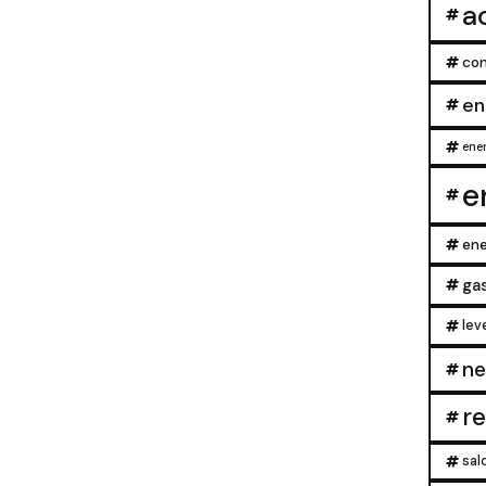
a
con
en
ener
e
ene
ga
lev
ne
r
sal