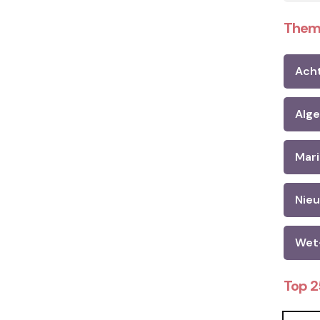
Them
Ach
Alg
Mari
Nie
Wet
Top 