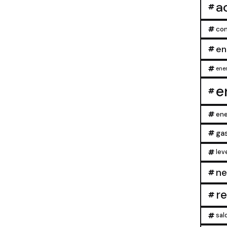
a
con
en
ener
e
ene
ga
lev
ne
r
sal