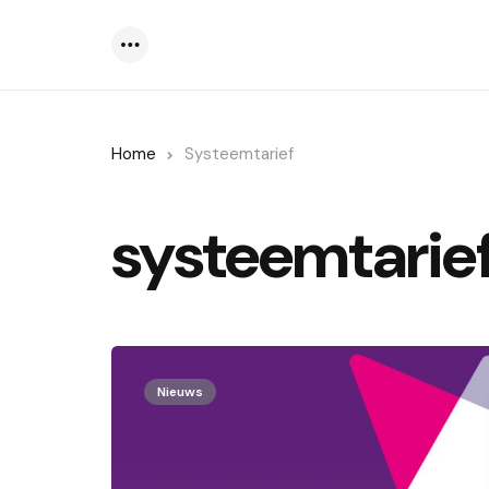
Menu
Home
Systeemtarief
systeemtarie
Nieuws