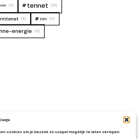
tennet
(2)
(19)
even
rmtenet
zon
(6)
(4)
nne-energie
(9)
en cookies om je bezoek zo soepel mogelijk te laten verlopen.