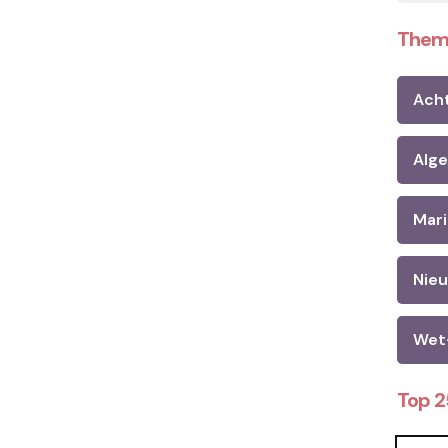
Them
Ach
Alg
Mari
Nie
Wet
Top 