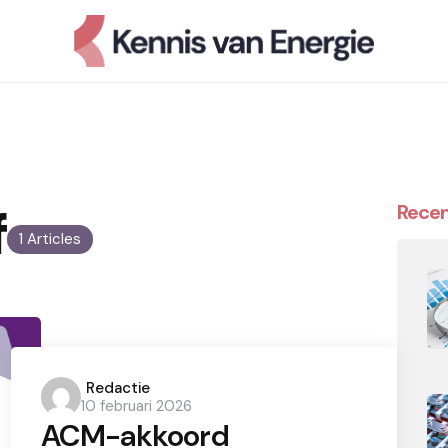
f
Recen
1 Articles
Posted
Redactie
10 februari 2026
by
ACM-akkoord