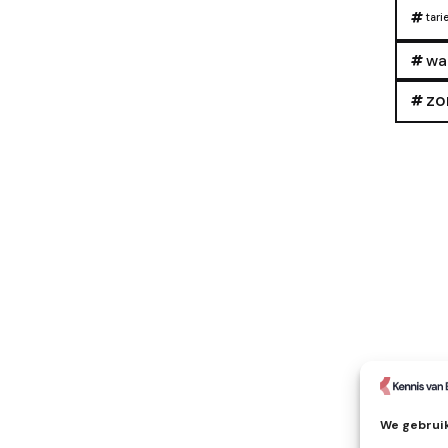
tari
wa
zo
We gebruik