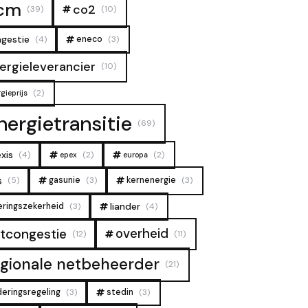
cm
co2
(39)
(10)
gestie
(4)
eneco
(3)
ergieleverancier
(10)
(2)
gieprijs
nergietransitie
(69)
xis
(4)
(2)
(2)
epex
europa
s
(5)
gasunie
(3)
kernenergie
(3)
liander
eringszekerheid
(3)
(4)
overheid
tcongestie
(12)
(11)
egionale netbeheerder
(21)
deringsregeling
(3)
stedin
(3)