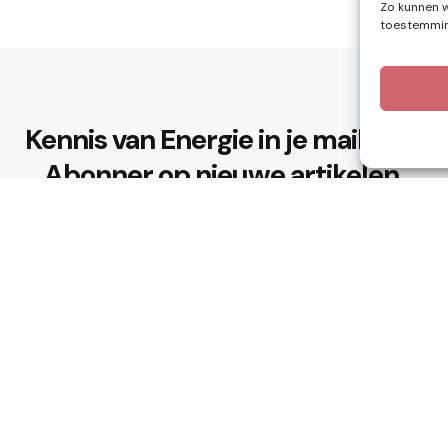
Zo kunnen w
toestemming
Kennis van Energie in je mailbox?
Abonner op nieuwe artikelen.
Ik ga akkoord met het privacybeleid
n