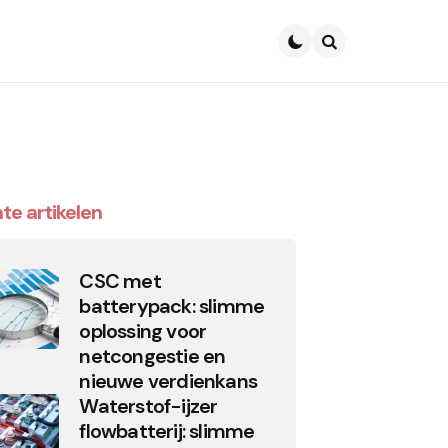
Search
te artikelen
CSC met
batterypack: slimme
oplossing voor
netcongestie en
nieuwe verdienkans
Waterstof-ijzer
flowbatterij: slimme