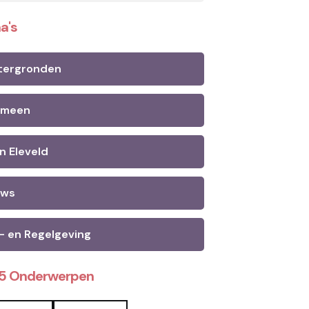
a's
tergronden
emeen
n Eleveld
uws
- en Regelgeving
25 Onderwerpen