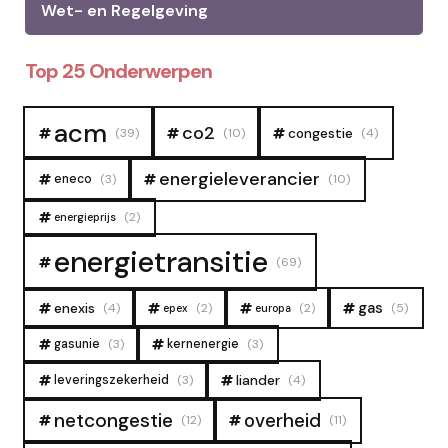
Wet- en Regelgeving
Top 25 Onderwerpen
acm
co2
congestie
(39)
(10)
(4)
energieleverancier
eneco
(3)
(10)
(2)
energieprijs
energietransitie
(69)
gas
enexis
(4)
(2)
(2)
(5)
epex
europa
gasunie
(3)
kernenergie
(3)
liander
leveringszekerheid
(3)
(4)
overheid
netcongestie
(12)
(11)