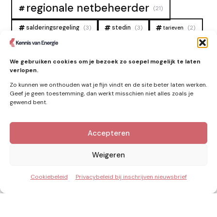
regionale netbeheerder
(21)
salderingsregeling
(3)
stedin
(3)
(2)
tarieven
tennet
warmtenet
zon
(19)
(6)
(4)
We gebruiken cookies om je bezoek zo soepel mogelijk te laten
zonne-energie
(9)
verlopen.
Zo kunnen we onthouden wat je fijn vindt en de site beter laten werken.
Geef je geen toestemming, dan werkt misschien niet alles zoals je
gewend bent.
Zie ook
Accepteren
Nieuws
Weigeren
Cookiebeleid
Privacybeleid bij inschrijven nieuwsbrief