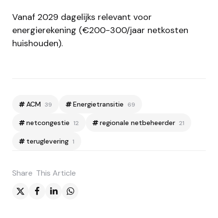
Vanaf 2029 dagelijks relevant voor
energierekening (€200-300/jaar netkosten
huishouden).
ACM
Energietransitie
39
69
netcongestie
regionale netbeheerder
12
21
teruglevering
1
Share
This Article