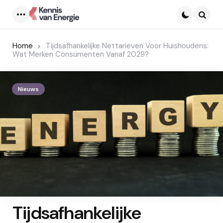
Menu
Searc
Home
Tijdsafhankelijke Nettarieven Voor Huishoudens:
Wat Merken Consumenten Vanaf 2029?
Nieuws
Tijdsafhankelijke