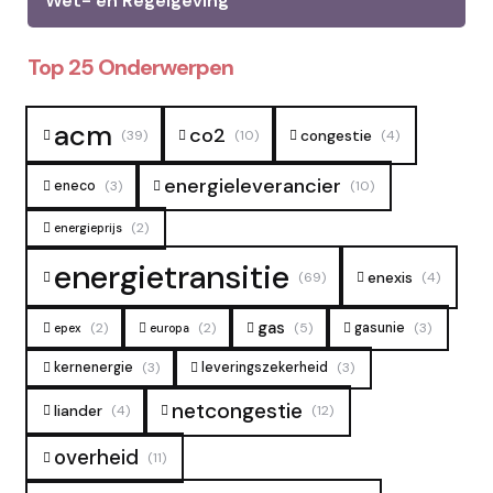
Wet- en Regelgeving
Top 25 Onderwerpen
acm
co2
congestie
(39)
(10)
(4)
energieleverancier
eneco
(3)
(10)
(2)
energieprijs
energietransitie
enexis
(69)
(4)
gas
(2)
(2)
(5)
gasunie
(3)
epex
europa
kernenergie
(3)
leveringszekerheid
(3)
netcongestie
liander
(4)
(12)
overheid
(11)