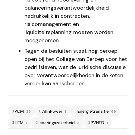
balanceringsverantwoordelijkheid
nadrukkelijk in contracten,
risicomanagement en
liquiditeitsplanning moeten worden
meegenomen.
Tegen de besluiten staat nog beroep
open bij het College van Beroep voor het
bedrijfsleven, wat de juridische discussie
over verantwoordelijkheden in de keten
verder kan aanscherpen.
ACM
AllinPower
Energietransitie
39
1
69
HEM
leveringszekerheid
PVNED
1
3
1