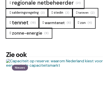
regionale netbeheerder
(21)
salderingsregeling
(3)
stedin
(3)
(2)
tarieven
tennet
warmtenet
zon
(19)
(6)
(4)
zonne-energie
(9)
Zie ook
Nieuws