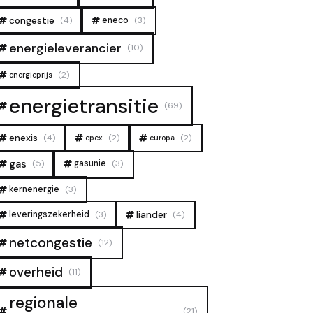
congestie
(4)
eneco
(3)
energieleverancier
(10)
(2)
energieprijs
energietransitie
(69)
enexis
(4)
(2)
(2)
epex
europa
gas
(5)
gasunie
(3)
kernenergie
(3)
liander
leveringszekerheid
(3)
(4)
netcongestie
(12)
overheid
(11)
regionale
(21)