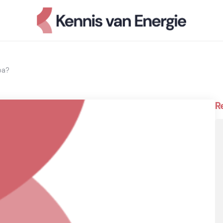
pa?
R