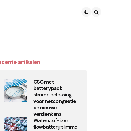
Search
ecente artikelen
CSC met
batterypack:
slimme oplossing
voor netcongestie
en nieuwe
verdienkans
Waterstof-ijzer
flowbatterij: slimme