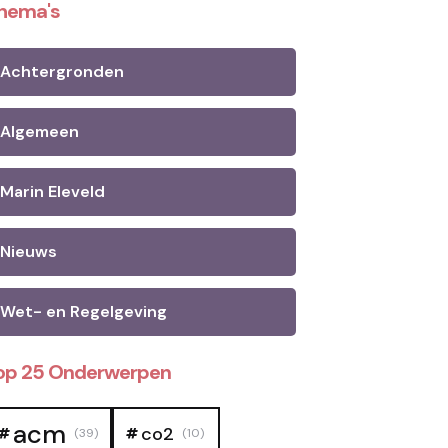
hema's
Achtergronden
Algemeen
Marin Eleveld
Nieuws
Wet- en Regelgeving
op 25 Onderwerpen
acm
co2
(39)
(10)