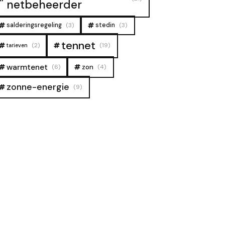
netbeheerder
salderingsregeling
(3)
stedin
(3)
tennet
(2)
(19)
tarieven
warmtenet
zon
(6)
(4)
zonne-energie
(9)