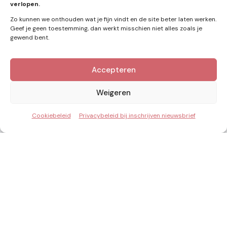
verlopen.
Zo kunnen we onthouden wat je fijn vindt en de site beter laten werken.
Geef je geen toestemming, dan werkt misschien niet alles zoals je
gewend bent.
Accepteren
Kennis van Energie in je mailbox?
Abonner op nieuwe artikelen.
Weigeren
Cookiebeleid
Privacybeleid bij inschrijven nieuwsbrief
Ik ga akkoord met het privacybeleid
Inzicht & Ontwikkeling in de energie van morgen