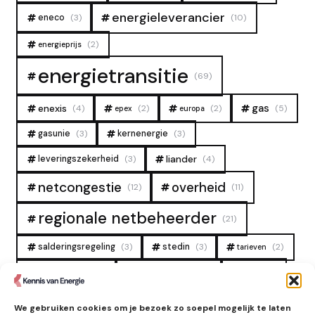
energieleverancier
eneco
(3)
(10)
(2)
energieprijs
energietransitie
(69)
gas
enexis
(4)
(2)
(2)
(5)
epex
europa
gasunie
(3)
kernenergie
(3)
liander
leveringszekerheid
(3)
(4)
overheid
netcongestie
(12)
(11)
regionale netbeheerder
(21)
salderingsregeling
(3)
stedin
(3)
(2)
tarieven
tennet
warmtenet
zon
(19)
(6)
(4)
zonne-energie
(9)
We gebruiken cookies om je bezoek zo soepel mogelijk te laten