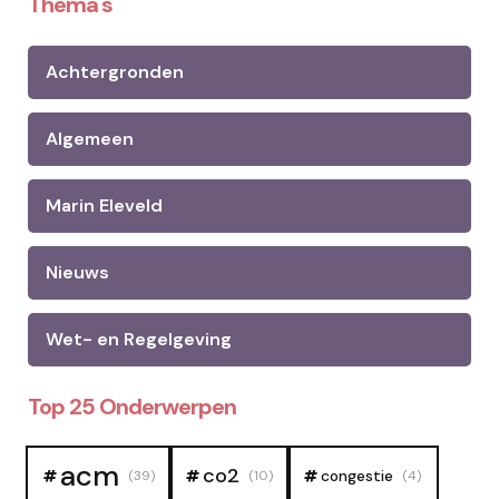
Thema's
Achtergronden
Algemeen
Marin Eleveld
Nieuws
Wet- en Regelgeving
Top 25 Onderwerpen
acm
co2
congestie
(39)
(10)
(4)