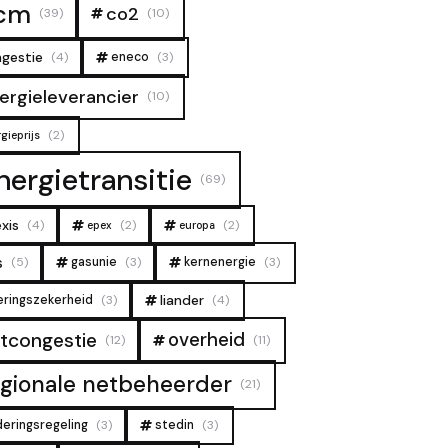
cm
co2
(39)
(10)
gestie
(4)
eneco
(3)
ergieleverancier
(10)
(2)
gieprijs
nergietransitie
(69)
xis
(4)
(2)
(2)
epex
europa
s
(5)
gasunie
(3)
kernenergie
(3)
liander
eringszekerheid
(3)
(4)
overheid
tcongestie
(12)
(11)
egionale netbeheerder
(21)
deringsregeling
(3)
stedin
(3)