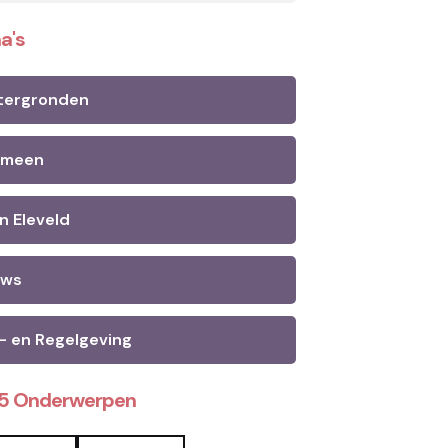
a's
tergronden
emeen
n Eleveld
uws
- en Regelgeving
25 Onderwerpen