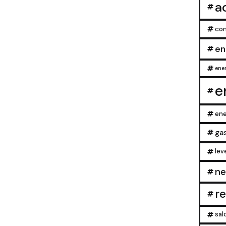
a
con
en
ener
e
ene
ga
lev
ne
r
sal