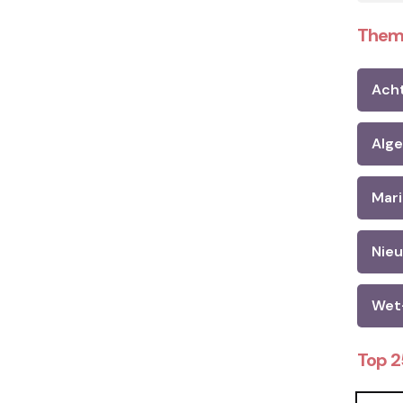
Them
Ach
Alg
Mari
Nie
Wet
Top 