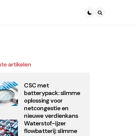
Search
te artikelen
CSC met
batterypack: slimme
oplossing voor
netcongestie en
nieuwe verdienkans
Waterstof-ijzer
flowbatterij: slimme