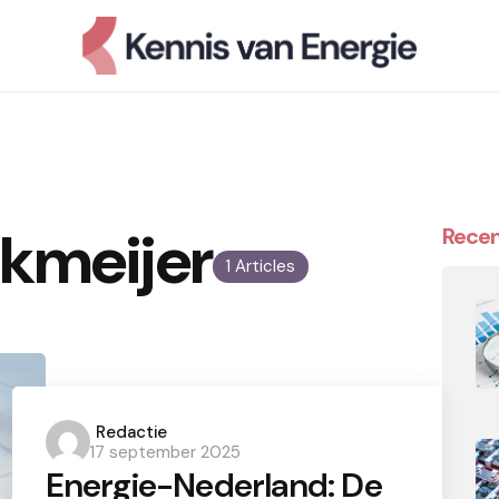
kmeijer
Recen
1 Articles
Posted
Redactie
17 september 2025
by
Energie-Nederland: De