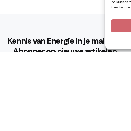
Zo kunnen w
toestemming
Kennis van Energie in je mailbox?
Abonner op nieuwe artikelen.
Ik ga akkoord met het privacybeleid
n