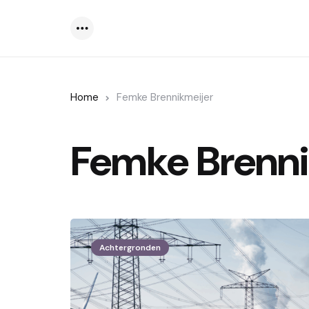
Menu
Home
Femke Brennikmeijer
Femke Brenni
Achtergronden