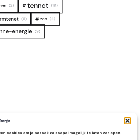
tennet
(2)
(19)
even
rmtenet
zon
(6)
(4)
nne-energie
(9)
en cookies om je bezoek zo soepel mogelijk te laten verlopen.