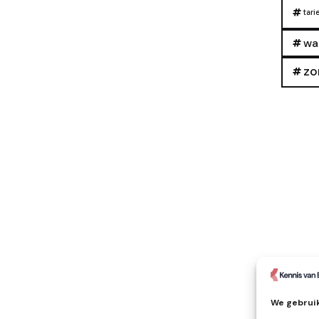
tari
wa
zo
We gebruik