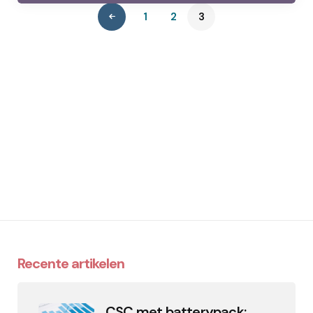
1
2
3
Recente artikelen
CSC met batterypack: