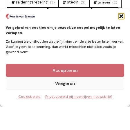
salderingsregeling
(3)
stedin
(3)
(2)
tarieven
tennet
warmtenet
zon
(19)
(6)
(4)
zonne-energie
(9)
We gebruiken cookies om je bezoek zo soepel mogelijk te laten
verlopen.
Zo kunnen we onthouden wat je fijn vindt en de site beter laten werken.
Geef je geen toestemming, dan werkt misschien niet alles zoals je
gewend bent.
Accepteren
Kennis van Energie in je mailbox?
Abonner op nieuwe artikelen.
Weigeren
Cookiebeleid
Privacybeleid bij inschrijven nieuwsbrief
Ik ga akkoord met het privacybeleid