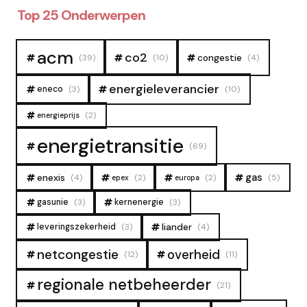
Top 25 Onderwerpen
acm
co2
congestie
(39)
(10)
(4)
energieleverancier
eneco
(3)
(10)
(2)
energieprijs
energietransitie
(69)
gas
enexis
(4)
(2)
(2)
(5)
epex
europa
gasunie
(3)
kernenergie
(3)
liander
leveringszekerheid
(3)
(4)
overheid
netcongestie
(12)
(11)
regionale netbeheerder
(21)