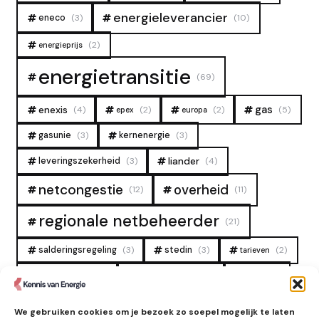
energieleverancier
eneco
(3)
(10)
(2)
energieprijs
energietransitie
(69)
gas
enexis
(4)
(2)
(2)
(5)
epex
europa
gasunie
(3)
kernenergie
(3)
liander
leveringszekerheid
(3)
(4)
overheid
netcongestie
(12)
(11)
regionale netbeheerder
(21)
salderingsregeling
(3)
stedin
(3)
(2)
tarieven
tennet
warmtenet
zon
(19)
(6)
(4)
zonne-energie
(9)
We gebruiken cookies om je bezoek zo soepel mogelijk te laten