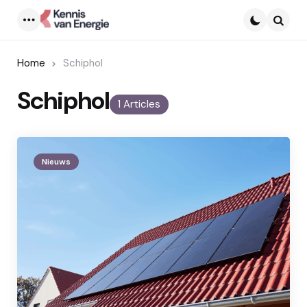
Menu
Searc
Home
Schiphol
Schiphol
1 Articles
Nieuws