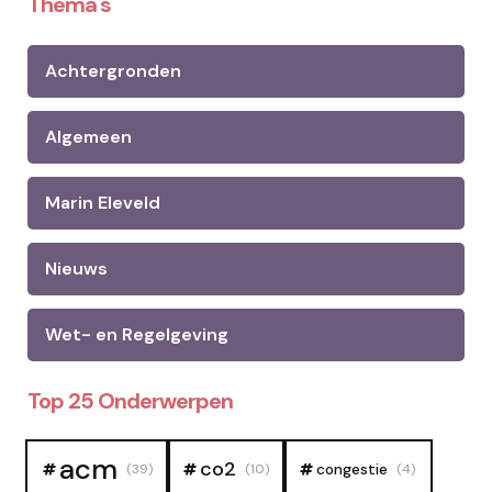
Thema's
Achtergronden
Algemeen
Marin Eleveld
Nieuws
Wet- en Regelgeving
Top 25 Onderwerpen
acm
co2
congestie
(39)
(10)
(4)