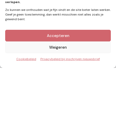
verlopen.
Zo kunnen we onthouden wat je fijn vindt en de site beter laten werken.
Geef je geen toestemming, dan werkt misschien niet alles zoals je
gewend bent.
Accepteren
Kennis van Energie in je mailbox?
Abonner op nieuwe artikelen.
Weigeren
Cookiebeleid
Privacybeleid bij inschrijven nieuwsbrief
Ik ga akkoord met het privacybeleid
Inzicht & Ontwikkeling in de energie van morgen