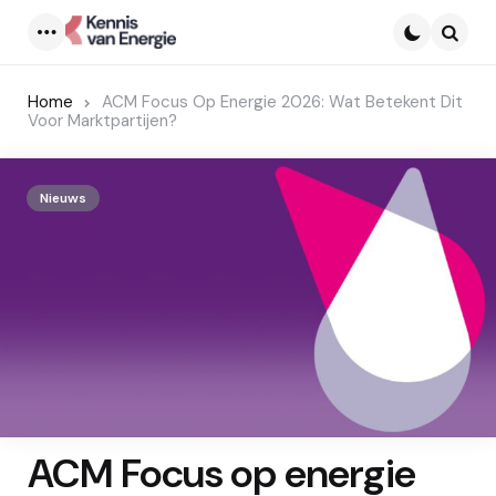
Menu
Searc
Home
ACM Focus Op Energie 2026: Wat Betekent Dit
Voor Marktpartijen?
Nieuws
ACM Focus op energie