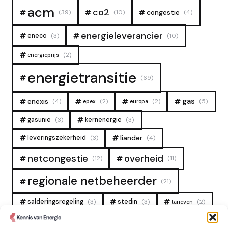
acm
co2
congestie
(39)
(10)
(4)
energieleverancier
eneco
(3)
(10)
(2)
energieprijs
energietransitie
(69)
gas
enexis
(4)
(2)
(2)
(5)
epex
europa
gasunie
(3)
kernenergie
(3)
liander
leveringszekerheid
(3)
(4)
overheid
netcongestie
(12)
(11)
regionale netbeheerder
(21)
salderingsregeling
(3)
stedin
(3)
(2)
tarieven
tennet
warmtenet
zon
(19)
(6)
(4)