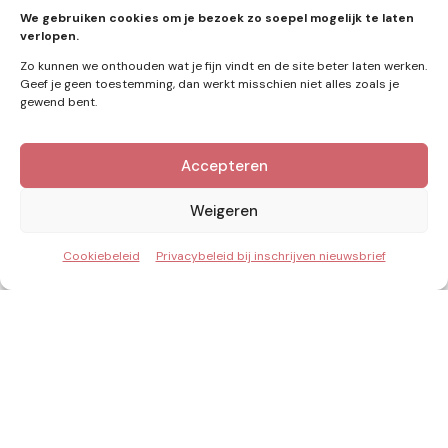
We gebruiken cookies om je bezoek zo soepel mogelijk te laten
zonne-energie
(9)
verlopen.
Zo kunnen we onthouden wat je fijn vindt en de site beter laten werken.
Geef je geen toestemming, dan werkt misschien niet alles zoals je
gewend bent.
Zie ook
Accepteren
Nieuws
Weigeren
Cookiebeleid
Privacybeleid bij inschrijven nieuwsbrief
Posted
by
Redactie
by